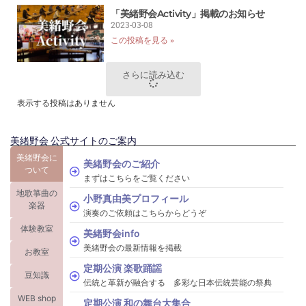
「美緒野会Activity」掲載のお知らせ
2023-03-08
この投稿を見る »
さらに読み込む
表示する投稿はありません
美緒野会 公式サイトのご案内
美緒野会に
美緒野会のご紹介
ついて
まずはこちらをご覧ください
地歌箏曲の
小野真由美プロフィール
楽器
演奏のご依頼はこちらからどうぞ
体験教室
美緒野会info
美緒野会の最新情報を掲載
お教室
定期公演 楽歌踊謡
豆知識
伝統と革新が融合する 多彩な日本伝統芸能の祭典
WEB shop
定期公演 和の舞台大集合