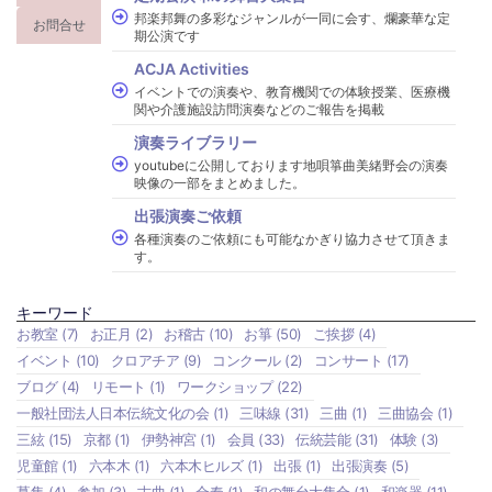
邦楽邦舞の多彩なジャンルが一同に会す、爛豪華な定
お問合せ
期公演です
ACJA Activities
イベントでの演奏や、教育機関での体験授業、医療機
関や介護施設訪問演奏などのご報告を掲載
演奏ライブラリー
youtubeに公開しております地唄箏曲美緒野会の演奏
映像の一部をまとめました。
出張演奏ご依頼
各種演奏のご依頼にも可能なかぎり協力させて頂きま
す。
キーワード
お教室
(7)
お正月
(2)
お稽古
(10)
お箏
(50)
ご挨拶
(4)
イベント
(10)
クロアチア
(9)
コンクール
(2)
コンサート
(17)
ブログ
(4)
リモート
(1)
ワークショップ
(22)
一般社団法人日本伝統文化の会
(1)
三味線
(31)
三曲
(1)
三曲協会
(1)
三絃
(15)
京都
(1)
伊勢神宮
(1)
会員
(33)
伝統芸能
(31)
体験
(3)
児童館
(1)
六本木
(1)
六本木ヒルズ
(1)
出張
(1)
出張演奏
(5)