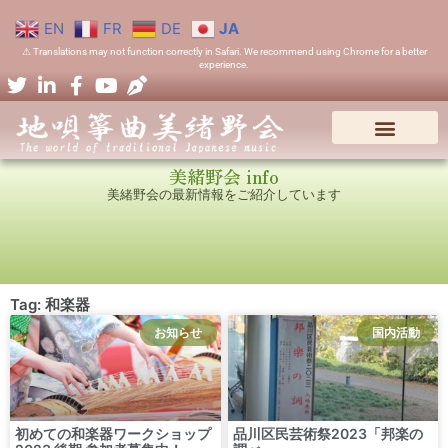
EN
FR
DE
JA
⚠ Translations may not function correctly in Safari. We recommend using Chrome for a better
experience.
美緒野会 info
美緒野会の最新情報をご紹介しています
Tag: 和楽器
お知らせ
国内活動
初めての和楽器ワークショップ
品川区民芸術祭2023「邦楽の