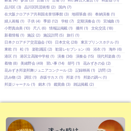
募集
(4)
参加
(3)
古曲
(1)
合奏
(1)
和の舞台大集合
(1)
和楽器
(11)
品川区
(3)
品川区民芸術祭
(2)
国内
(7)
在大阪クロアチア共和国名誉領事館
(3)
地唄箏曲
(6)
奉納演奏
(1)
婦人画報
(1)
子供
(4)
季節
(12)
学校
(7)
定期演奏会
(1)
宮城曲
(1)
小野真由美
(10)
尺八
(6)
情報誌掲載
(1)
播州
(1)
文化交流
(18)
新着情報
(1)
施設
(2)
施設訪問
(5)
旅行
(1)
日本クロアチア交流協会
(10)
日本文化
(28)
東京プリンスホテル
(1)
東欧
(1)
松
(1)
楽歌踊謡
(2)
歓迎レセプション
(6)
浴衣
(1)
海外
(6)
港区
(1)
港区立高陵中学校
(1)
演奏
(36)
演奏会
(15)
現代邦楽曲
(1)
着物
(8)
美緒野会
(49)
習い事
(14)
胡弓
(1)
花みずきの会
(2)
花みずき邦楽邦舞ジュニアコンクール
(2)
記録映画
(1)
訪問
(2)
読み物
(2)
調弦
(1)
赤坂サカス
(1)
邦楽
(11)
邦楽の調べ
(1)
邦楽ジャーナル
(1)
銘木
(1)
鑑賞曲
(3)
雑誌掲載
(2)