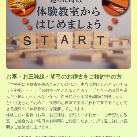
お箏・お三味線・胡弓のお稽古をご検討中の方
「本格的にお稽古を始めてみたいけれど、本当に弾けるかどうかチョ
ット心配・・・」「お教室ってどんなところ？」「どちらの楽器を選
んだら良いかわからないから、自分に合う楽器を講師に相談したい」
というあなたのために、実際のお教室で楽器に触れて奏でることがで
きる無料の『体験教室』を開催しております。
体験したい楽器（お箏、お三味線、胡弓のいずれか）、ご希望のお教
室、ご都合のよい曜日やお時間をご指定ください。折り返し詳しい説
明をご連絡差し上げます。