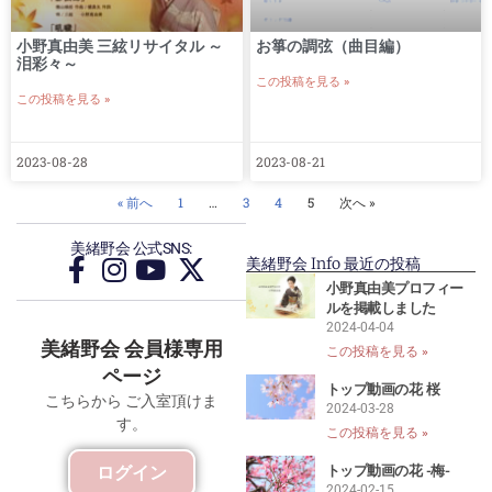
小野真由美 三絃リサイタル ～
お箏の調弦（曲目編）
泪彩々～
この投稿を見る »
この投稿を見る »
2023-08-28
2023-08-21
« 前へ
1
…
3
4
5
次へ »
美緒野会 公式SNS:
美緒野会 Info 最近の投稿
小野真由美プロフィー
ルを掲載しました
2024-04-04
美緒野会 会員様専用
この投稿を見る »
ページ
トップ動画の花 桜
こちらから ご入室頂けま
2024-03-28
す。
この投稿を見る »
トップ動画の花 -梅-
ログイン
2024-02-15