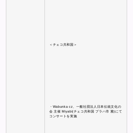
＜チェコ共和国＞
・Wabunka cz、一般社団法人日本伝統文化の
会 主催 Miyabi(チェコ共和国 プラハ市 雅)にて
コンサートを実施