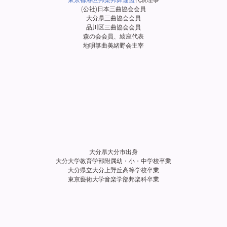
(公社)日本三曲協会会員
大分県三曲協会会員
品川区三曲協会会員
森の会会員、絃座代表
地唄箏曲美緒野会主宰
大分県大分市出身
大分大学教育学部附属幼・小・中学校卒業
大分県立大分上野丘高等学校卒業
東京藝術大学音楽学部邦楽科卒業