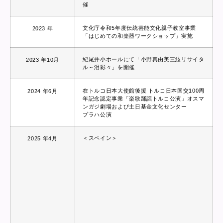
催
文化庁令和5年度伝統芸能文化親子教室事業
2023 年
「はじめての和楽器ワークショップ」実施
紀尾井小ホールにて「小野真由美三絃リサイタ
2023 年10月
ル～泪彩々」を開催
在トルコ日本大使館後援 トルコ日本国交100周
2024 年6月
年記念認定事業「楽歌踊謡トルコ公演」オスマ
ンガジ劇場および土日基金文化センター
プラハ公演
＜スペイン＞
2025 年4月