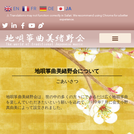
EN
FR
DE
JA
⚠ Translations may not function correctly in Safari. We recommend using Chrome for a better
experience.
地唄箏曲美緒野会について
ごあいさつ
地唄箏曲美緒野会は、世の中の多くの方々にできるだけ広く地唄箏曲
を楽しんでいただきたいという願いを込めて、1979 年7 月に会主小野
真由美によって設立されました。