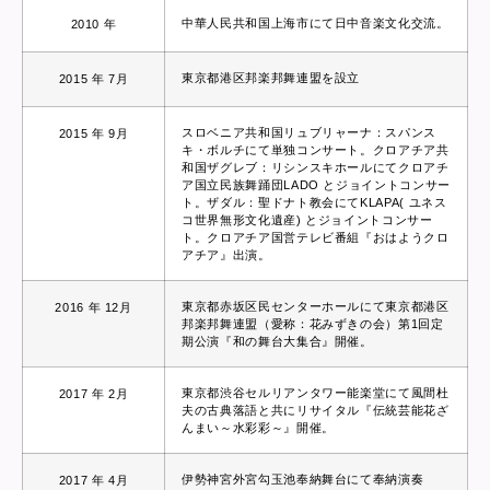
中華人民共和国上海市にて日中音楽文化交流。
2010 年
東京都港区邦楽邦舞連盟を設立
2015 年 7月
スロベニア共和国リュブリャーナ：スパンス
2015 年 9月
キ・ボルチにて単独コンサート。クロアチア共
和国ザグレブ：リシンスキホールにてクロアチ
ア国立民族舞踊団LADO とジョイントコンサー
ト。ザダル：聖ドナト教会にてKLAPA( ユネス
コ世界無形文化遺産) とジョイントコンサー
ト。クロアチア国営テレビ番組『おはようクロ
アチア』出演。
東京都赤坂区民センターホールにて東京都港区
2016 年 12月
邦楽邦舞連盟（愛称：花みずきの会）第1回定
期公演『和の舞台大集合』開催。
東京都渋谷セルリアンタワー能楽堂にて風間杜
2017 年 2月
夫の古典落語と共にリサイタル『伝統芸能花ざ
んまい～水彩彩～』開催。
伊勢神宮外宮勾玉池奉納舞台にて奉納演奏
2017 年 4月