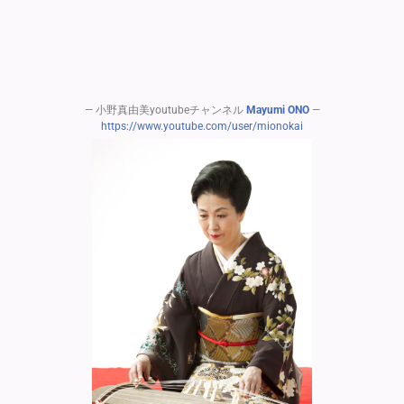
— 小野真由美youtubeチャンネル
Mayumi ONO
—
https://www.youtube.com/user/mionokai