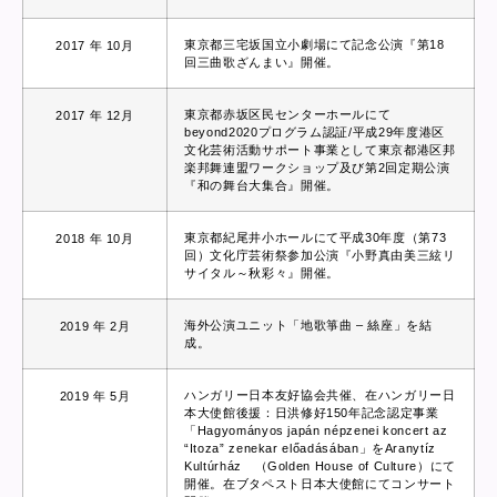
東京都三宅坂国立小劇場にて記念公演『第18
2017 年 10月
回三曲歌ざんまい』開催。
東京都赤坂区民センターホールにて
2017 年 12月
beyond2020プログラム認証/平成29年度港区
文化芸術活動サポート事業として東京都港区邦
楽邦舞連盟ワークショップ及び第2回定期公演
『和の舞台大集合』開催。
東京都紀尾井小ホールにて平成30年度（第73
2018 年 10月
回）文化庁芸術祭参加公演『小野真由美三絃リ
サイタル～秋彩々』開催。
海外公演ユニット「地歌箏曲 – 絲座」を結
2019 年 2月
成。
ハンガリー日本友好協会共催、在ハンガリー日
2019 年 5月
本大使館後援：日洪修好150年記念認定事業
「Hagyományos japán népzenei koncert az
“Itoza” zenekar előadásában」をAranytíz
Kultúrház （Golden House of Culture）にて
開催。在ブタペスト日本大使館にてコンサート