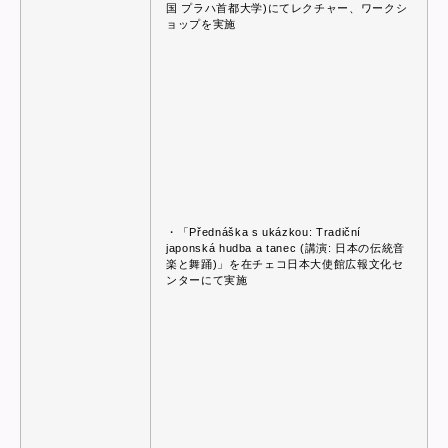
国 プラハ首都大学)にてレクチャー、ワークシ
ョップを実施
・「Přednáška s ukázkou: Tradiční
japonská hudba a tanec (講演: 日本の伝統音
楽と舞踊)」を在チェコ日本大使館広報文化セ
ンターにて実施