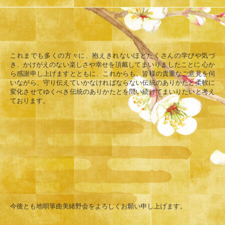
これまでも多くの方々に、抱えきれないほどたくさんの学びや気づ
き、かけがえのない楽しさや幸せを頂戴してまいりましたことに 心か
ら感謝申し上げますとともに、これからも、皆様の貴重なご意見を伺
いながら、守り伝えていかなければならない伝統のありかたと柔軟に
変化させてゆくべき伝統のありかたとを問い続けてまいりたいと考え
ております。
今後とも地唄箏曲美緒野会をよろしくお願い申し上げます。