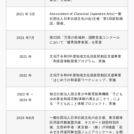
Association of Classical Japanese Arts(一般
2021 年 3月
社団法人日本伝統文化の会)主催「第1回楽歌踊
謡」開催。
第23回「万里の長城杯」国際音楽コンクール
2021 年7月
において「優秀指導者賞」を受賞
文化庁令和3年度地域文化倶楽部創設支援事業
2021 年
「和楽器体験授業プログラム」実施
文化庁令和4年度地域文化俱楽部創設支援事業
2022 年
「はじめての和楽器ワークショップ」実施
独立行政法人国立青少年教育振興機構「子ども
2022 年 ～
ゆめ基金助成活動/体験の風をおこそう」によ
2024 年
る「子どもおこと体験プロジェクト」実施
一般社団法人日本伝統文化の会主催、東京都港
2023 年8月
区邦楽邦舞連盟共催、キスポート財団特別共
催、文部科学省・東京都・（株）JTB後援「花
みずき邦楽邦舞全国ジュニアコンクール」を開