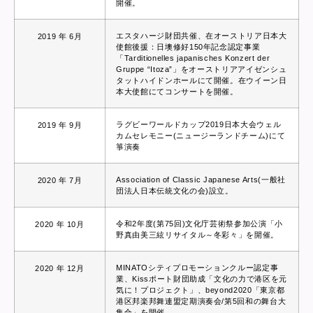
開催。
エスタハージ財団共催、在オーストリア日本大
2019 年 6月
使館後援：日墺修好150年記念認定事業
「Tarditionelles japanisches Konzert der
Gruppe “Itoza”」をオーストリアアイゼンシュ
タットハイドンホールにて開催。在ウイーン日
本大使館にてコンサートを開催。
ラグビーワールドカップ2019日本大会ウェル
2019 年 9月
カムセレモニー(ニュージーランドチーム)にて
箏演奏
Association of Classic Japanese Arts(一般社
2020 年 7月
団法人日本伝統文化の会)設立。
令和2年度(第75回)文化庁芸術祭参加公演「小
2020 年 10月
野真由美三絃リサイタル～冬彩々」を開催。
MINATOシティプロモーションクルー認定事
2020 年 12月
業、Kissポート財団助成「文化の力で港区を元
気に！プロジェクト」、beyond2020「東京都
港区邦楽邦舞連盟定期演奏会/第5回和の舞台大
集合」を開催。