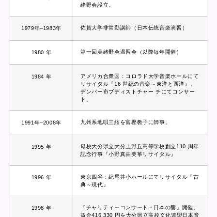
緒野会設立。
佐賀大学非常勤講師（日本伝統音楽演習）
1979年–1983年
第一回美緒野会温習会（以降毎年開催）
1980 年
アメリカ合衆国：コロラド大学音楽ホールにて
1984 年
リサイタル『16 世紀の音楽～東洋と西洋』。
デンバー市ブディストチャー チにてコンサー
ト。
九州系地唄三絃を富樫教子に師事。
1991年–2008年
母校大分県立大分上野丘高等学校創立110 周年
1995 年
記念行事『小野真由美箏リサイタル』
東京四谷：紀尾井小ホールにてリサイタル『古
1996 年
典～現代』
『チャリティーコンサート・日本の響』開催。
1998 年
益金416,330 円を大分県立高校文化連盟日本音