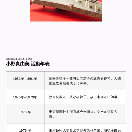
地唄箏曲美緒野会 主宰者
小野真由美 活動年表
菊園美智子・故村田寿恵子の薫陶を得て、人間
1962年–1991年
国宝故宮城喜代子に師事。
故宮城数江、故小橋幹子、故上木康江に師事。
1975年–1979年
東京新聞社主催宮城会全国コンクール秀位入
1978 年
賞。
東京藝術大学音楽学部邦楽科卒業。地唄箏曲美
1979 年