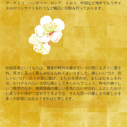
ア、チェコ、ハンガリー、ロシア、トルコ、中国など海外でもリサイ
タルやコンサートを行うなど幅広い活動を行っております。
伝統芸能というものは、幾多の時代を越えていつの世にも人々に愛さ
れ、長きに亘って愛しみ伝えられてまいりました。嬉しいにつけ、悲
しいにつけ、人々が芸に遊び、また心を添わせ、または心をふるわ
せ、かけがえのない大切な糧としてきたからでしょう。昨今の物々し
いご時世のなか、地唄箏曲の優しい音色に心いやされ、ふとしたおり
に柔らかい涙がこぼれてくるような、そんな思いの愛しさや楽しさを
多くの皆様にお伝えできればと存じます。