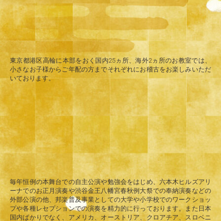
東京都港区高輪に本部をおく国内25ヵ所、海外2ヵ所のお教室では、
小さなお子様からご年配の方までそれぞれにお稽古をお楽しみいただ
いております。
毎年恒例の本舞台での自主公演や勉強会をはじめ、六本木ヒルズアリ
ーナでのお正月演奏や渋谷金王八幡宮春秋例大祭での奉納演奏などの
外部公演の他、邦楽普及事業としての大学や小学校でのワークショッ
プや各種レセプションでの演奏を精力的に行っております。また日本
国内ばかりでなく、アメリカ、オーストリア、クロアチア、スロベニ