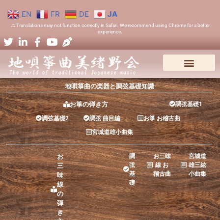
EN
FR
DE
JA
⚠ Translations may not function correctly in Safari. We recommend using Chrome for a better
experience.
地唄箏曲の楽器と調弦基礎知識
お箏の弾き方
調弦基礎1
調弦基礎2
調弦 曲目編
お箏 お稽古曲
宮城道雄小曲集
お
調
お三味
宮城道
弦
線 お
雄三絃
三
基
稽古曲
小曲集
味
礎
線
の
弾
き