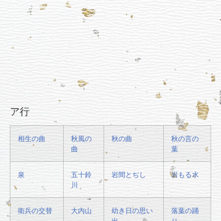
ア行
相生の曲
秋風の
秋の曲
秋の言の
曲
葉
泉
五十鈴
岩間とぢし
岩もる水
川
衛兵の交替
大内山
幼き日の思い
落葉の踊
出
り