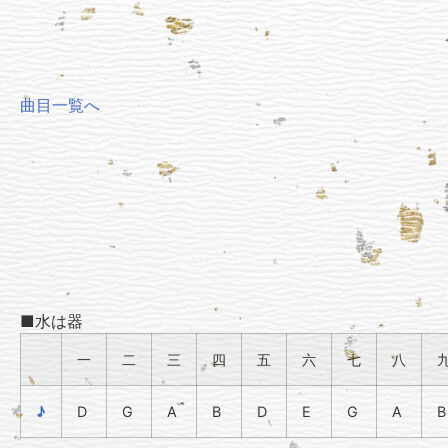
曲目一覧へ
■水は器
一
二
三
四
五
六
七
八
♪
D
G
A
B
D
E
G
A
B