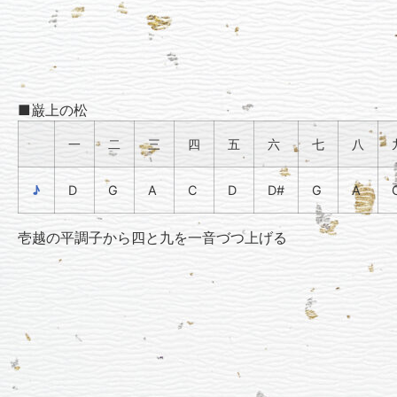
■巌上の松
一
二
三
四
五
六
七
八
♪
D
G
A
C
D
D#
G
A
壱越の平調子から四と九を一音づつ上げる