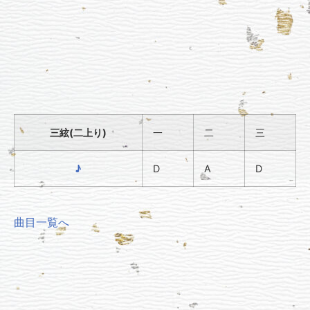
三絃(二上り)
一
二
三
♪
D
A
D
曲目一覧へ