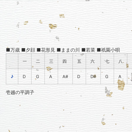
■万歳 ■夕顔 ■花形見 ■ままの川 ■若菜 ■祇園小唄
一
二
三
四
五
六
七
八
♪
D
G
A
A#
D
D#
G
A
壱越の平調子