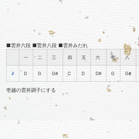
■雲井六段 ■雲井八段 ■雲井みだれ
一
二
三
四
五
六
七
八
♪
D
G
G#
C
D
D#
G
G#
壱越の雲井調子にする