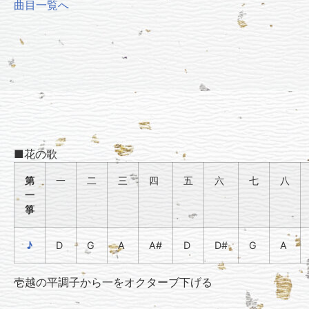
曲目一覧へ
■花の歌
第
一
二
三
四
五
六
七
八
一
箏
♪
D
G
A
A#
D
D#
G
A
壱越の平調子から一をオクターブ下げる