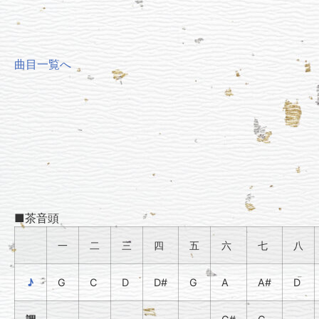
曲目一覧へ
■茶音頭
一
二
三
四
五
六
七
八
♪
G
C
D
D#
G
A
A#
D