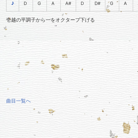
♪
D
G
A
A#
D
D#
G
A
壱越の平調子から一をオクターブ下げる
曲目一覧へ