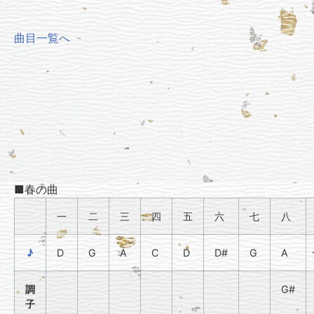
曲目一覧へ
■春の曲
一
二
三
四
五
六
七
八
♪
D
G
A
C
D
D#
G
A
調
G#
子