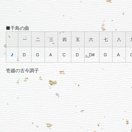
■千鳥の曲
一
二
三
四
五
六
七
八
♪
D
G
A
C
D
D#
G
A
壱越の古今調子