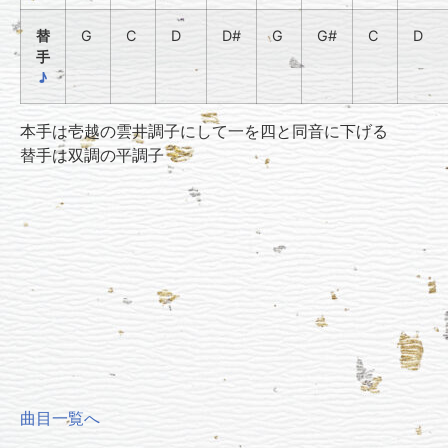
替
G
C
D
D#
G
G#
C
D
手
♪
本手は壱越の雲井調子にして一を四と同音に下げる
替手は双調の平調子
曲目一覧へ