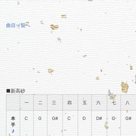
曲目一覧へ
■新高砂
一
二
三
四
五
六
七
八
本
C
G
G#
C
D
D#
G
G#
手
♪