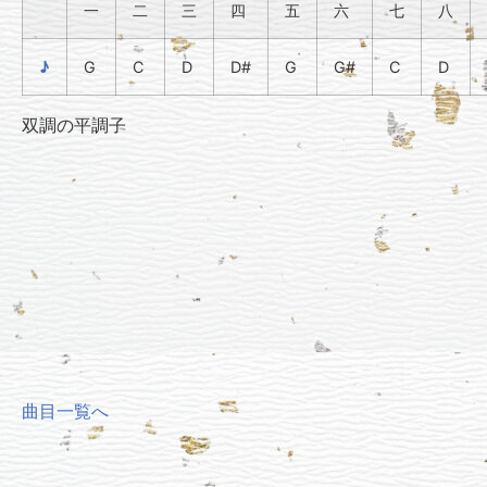
一
二
三
四
五
六
七
八
♪
G
C
D
D#
G
G#
C
D
双調の平調子
曲目一覧へ