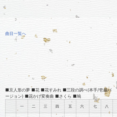
曲目一覧へ
■京人形の夢 ■花 ■花すみれ ■三段の調べ(本手/壱越バ
ージョン) ■花かげ変奏曲 ■さくら ■鳩
一
二
三
四
五
六
七
八