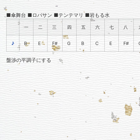
■傘舞台 ■ロバサン ■テンテマリ ■岩もる水
一
二
三
四
五
六
七
八
♪
B
E
F#
G
B
C
E
F#
盤渉の平調子にする