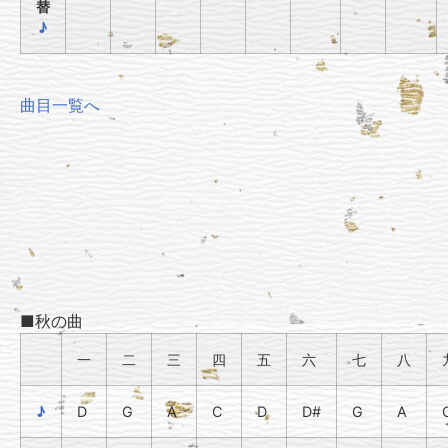
替
♪
曲目一覧へ
■秋の曲
一
二
三
四
五
六
七
八
♪
D
G
A
C
D
D#
G
A