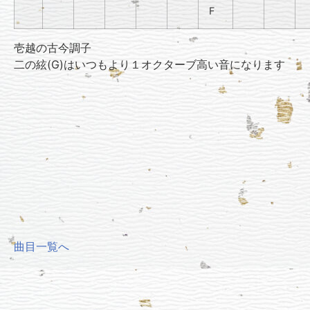
F
壱越の古今調子
二の絃(
G
)はいつもより１オクターブ高い音になります
曲目一覧へ