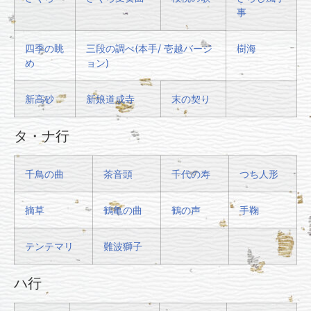
事
四季の眺
三段の調べ(本手/ 壱越バージ
樹海
め
ョン)
新高砂
新娘道成寺
末の契り
タ・ナ行
千鳥の曲
茶音頭
千代の寿
つち人形
摘草
鶴亀の曲
鶴の声
手鞠
テンテマリ
難波獅子
ハ行