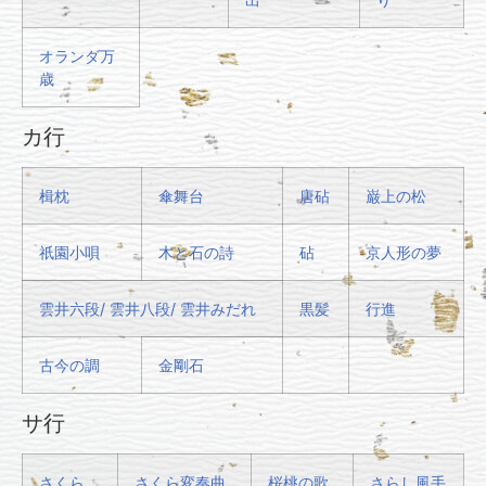
オランダ万
歳
カ行
楫枕
傘舞台
唐砧
巌上の松
祇園小唄
木と石の詩
砧
京人形の夢
雲井六段/ 雲井八段/ 雲井みだれ
黒髪
行進
古今の調
金剛石
サ行
さくら
さくら変奏曲
桜桃の歌
さらし風手