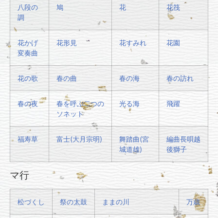
八段の
鳩
花
花筏
調
花かげ
花形見
花すみれ
花園
変奏曲
花の歌
春の曲
春の海
春の訪れ
春の夜
春を呼ぶ二つの
光る海
飛躍
ソネット
福寿草
富士(大月宗明)
舞踏曲(宮
編曲長唄越
城道雄)
後獅子
マ行
松づくし
祭の太鼓
ままの川
万歳