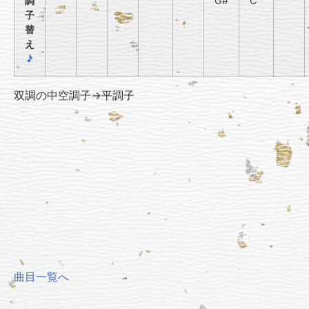
調
G#
C
子
替
え
♪
双調の中空調子→平調子
曲目一覧へ