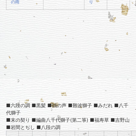
の雨
り
■六段の調 ■黒髪 ■鶴の声 ■難波獅子 ■みだれ ■八千
代獅子
■末の契り ■編曲八千代獅子(第二箏) ■福寿草 ■吉野山
■岩間とぢし ■八段の調