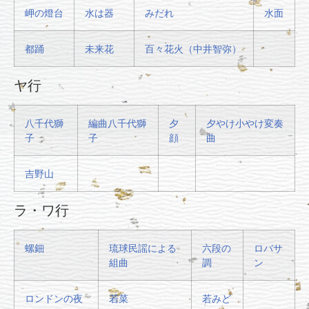
岬の燈台
水は器
みだれ
水面
都踊
未来花
百々花火（中井智弥）
ヤ行
八千代獅
編曲八千代獅
夕
夕やけ小やけ変奏
子
子
顔
曲
吉野山
ラ・ワ行
螺鈿
琉球民謡による
六段の
ロバサ
組曲
調
ン
ロンドンの夜
若菜
若みど