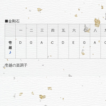
■金剛石
一
二
三
四
五
六
七
八
壱
D
G
A
C
D
E
G
A
越
♪
壱越の楽調子