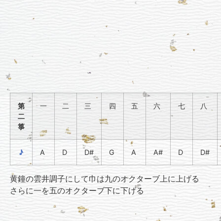
第
一
二
三
四
五
六
七
八
二
箏
♪
A
D
D#
G
A
A#
D
D#
黄鐘の雲井調子にして巾は九のオクターブ上に上げる
さらに一を五のオクターブ下に下げる