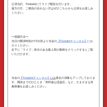
公演当日、Youtubeにてライブ配信を行います。
遠方の方、ご都合の合わない方はぜひこちらから公演をお楽しみ
ください。
〜視聴方法〜
当日の開演時刻の15分前より当会の
【Youtubeチャンネル】
にお
入りください。
右下に「ライブ」表示のある最上部の動画をクリックするとご覧
いただけます。
当会の
【Youtubeチャンネル】
には
過去の演奏もアップしておりま
す。開演までのひととき「和州遠山流盆石」など、さまざまな演
奏映像をお楽しみください。