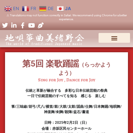
EN
FR
DE
JA
⚠ Translations may not function correctly in Safari. We recommend using Chrome for a better
experience.
第5回 楽歌踊謡
（らっかよう
よう）
Sing for Joy , Dance for Joy
伝統と革新が融合する 多彩な日本伝統芸能の祭典
一日で伝統芸能のすべてを知る 感じる 楽しむ
箏/三味線/胡弓/尺八/横笛/鼓/大鼓/太鼓/謡曲/仕舞/日本舞踊/地唄舞/
神楽舞/剣舞/殺陣/盆石/書道
日時：2025年2月2日（日）
会場：赤坂区民センターホール