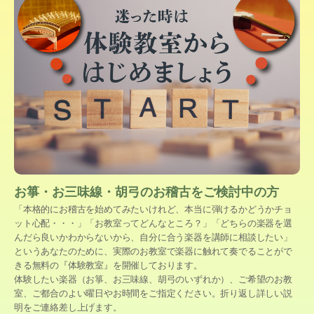
お箏・お三味線・胡弓のお稽古をご検討中の方
「本格的にお稽古を始めてみたいけれど、本当に弾けるかどうかチョ
ット心配・・・」「お教室ってどんなところ？」「どちらの楽器を選
んだら良いかわからないから、自分に合う楽器を講師に相談したい」
というあなたのために、実際のお教室で楽器に触れて奏でることがで
きる無料の『体験教室』を開催しております。
体験したい楽器（お箏、お三味線、胡弓のいずれか）、ご希望のお教
室、ご都合のよい曜日やお時間をご指定ください。折り返し詳しい説
明をご連絡差し上げます。