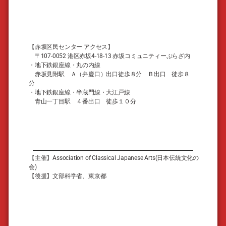
【赤坂区民センター アクセス】
〒107-0052 港区赤坂4-18-13 赤坂コミュニティーぷらざ内
・地下鉄銀座線・丸の内線
赤坂見附駅 Ａ（弁慶口）出口徒歩８分 Ｂ出口 徒歩８
分
・地下鉄銀座線・半蔵門線・大江戸線
青山一丁目駅 ４番出口 徒歩１０分
【主催】Association of Classical Japanese Arts(日本伝統文化の
会)
【後援】文部科学省、東京都