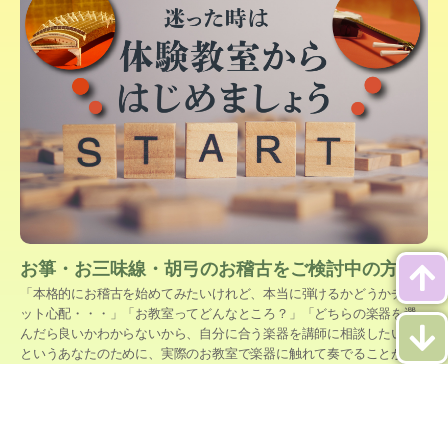
お箏・お三味線・胡弓のお稽古をご検討中の方
「本格的にお稽古を始めてみたいけれど、本当に弾けるかどうかチョ
ット心配・・・」「お教室ってどんなところ？」「どちらの楽器を選
んだら良いかわからないから、自分に合う楽器を講師に相談したい」
というあなたのために、実際のお教室で楽器に触れて奏でることがで
きる無料の『体験教室』を開催しております。
体験したい楽器（お箏、お三味線、胡弓のいずれか）、ご希望のお教
室、ご都合のよい曜日やお時間をご指定ください。折り返し詳しい説
明をご連絡差し上げます。