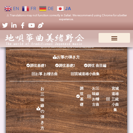
EN
FR
DE
JA
⚠ Translations may not function correctly in Safari. We recommend using Chrome for a better
experience.
地唄箏曲の楽器と調弦基礎知識
お箏の弾き方
調弦基礎1
調弦基礎2
調弦 曲目編
お箏 お稽古曲
宮城道雄小曲集
お
調
お三
宮城
弦
味線
道雄
三
基
お稽
三絃
味
礎
古曲
小曲
線
集
の
弾
き
方