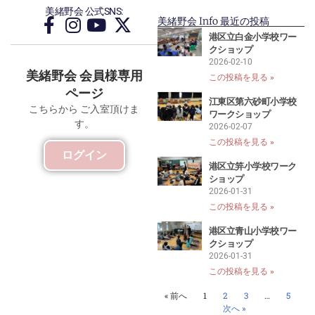
美緒野会 公式SNS:
美緒野会 Info 最近の投稿
港区立白金小学校ワー
クショップ
2026-02-10
美緒野会 会員様専用
この投稿を見る »
ページ
江東区第六砂町小学校
こちらから ご入室頂けま
ワークショップ
す。
2026-02-07
この投稿を見る »
ログイン
港区立笄小学校ワーク
ショップ
2026-01-31
この投稿を見る »
港区立青山小学校ワー
クショップ
2026-01-31
この投稿を見る »
« 前へ
1
2
3
…
5
次へ »