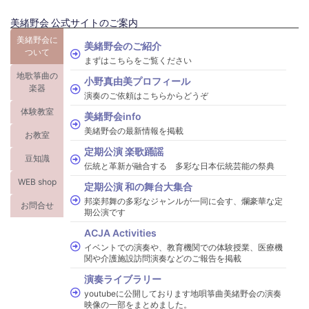
美緒野会 公式サイトのご案内
美緒野会に
美緒野会のご紹介
ついて
まずはこちらをご覧ください
地歌箏曲の
小野真由美プロフィール
楽器
演奏のご依頼はこちらからどうぞ
体験教室
美緒野会info
美緒野会の最新情報を掲載
お教室
定期公演 楽歌踊謡
豆知識
伝統と革新が融合する 多彩な日本伝統芸能の祭典
WEB shop
定期公演 和の舞台大集合
邦楽邦舞の多彩なジャンルが一同に会す、爛豪華な定
お問合せ
期公演です
ACJA Activities
イベントでの演奏や、教育機関での体験授業、医療機
関や介護施設訪問演奏などのご報告を掲載
演奏ライブラリー
youtubeに公開しております地唄箏曲美緒野会の演奏
映像の一部をまとめました。