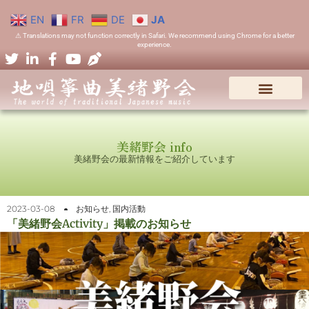
EN
FR
DE
JA
⚠ Translations may not function correctly in Safari. We recommend using Chrome for a better
experience.
美緒野会 info
美緒野会の最新情報をご紹介しています
2023-03-08
お知らせ
,
国内活動
「美緒野会Activity」掲載のお知らせ