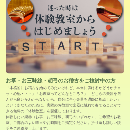
お箏・お三味線・胡弓のお稽古をご検討中の方
「本格的にお稽古を始めてみたいけれど、本当に弾けるかどうかチョ
ット心配・・・」「お教室ってどんなところ？」「どちらの楽器を選
んだら良いかわからないから、自分に合う楽器を講師に相談したい」
というあなたのために、実際のお教室で楽器に触れて奏でることがで
きる無料の『体験教室』を開催しております。
体験したい楽器（お箏、お三味線、胡弓のいずれか）、ご希望のお教
室、ご都合のよい曜日やお時間をご指定ください。折り返し詳しい説
明をご連絡差し上げます。