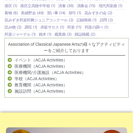
港区
(1)
港区立高陵中学校
(1)
演奏
(36)
演奏会
(15)
現代邦楽曲
(1)
着物
(8)
美緒野会
(49)
習い事
(14)
胡弓
(1)
花みずきの会
(2)
花みずき邦楽邦舞ジュニアコンクール
(2)
記録映画
(1)
訪問
(2)
読み物
(2)
調弦
(1)
赤坂サカス
(1)
邦楽
(11)
邦楽の調べ
(1)
邦楽ジャーナル
(1)
銘木
(1)
鑑賞曲
(3)
雑誌掲載
(2)
Association of Classical Japanese Artsの様々なアクティビティ
ーをご紹介しております
イベント（ACJA Activities）
医療機関（ACJA Activities）
医療機関/介護施設（ACJA Activities）
学校（ACJA Activities）
教育機関（ACJA Activities）
施設訪問（ACJA Activities）