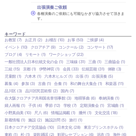
出張演奏ご依頼
各種演奏のご依頼にも可能なかぎり協力させて頂きま
す。
キーワード
お教室
(7)
お正月
(2)
お稽古
(10)
お箏
(50)
ご挨拶
(4)
イベント
(10)
クロアチア
(9)
コンクール
(2)
コンサート
(17)
ブログ
(4)
リモート
(1)
ワークショップ
(22)
一般社団法人日本伝統文化の会
(1)
三味線
(31)
三曲
(1)
三曲協会
(1)
三絃
(15)
京都
(1)
伊勢神宮
(1)
会員
(33)
伝統芸能
(31)
体験
(3)
児童館
(1)
六本木
(1)
六本木ヒルズ
(1)
出張
(1)
出張演奏
(5)
募集
(4)
参加
(3)
古曲
(1)
合奏
(1)
和の舞台大集合
(1)
和楽器
(11)
品川区
(3)
品川区民芸術祭
(2)
国内
(7)
在大阪クロアチア共和国名誉領事館
(3)
地唄箏曲
(6)
奉納演奏
(1)
婦人画報
(1)
子供
(4)
季節
(12)
学校
(7)
定期演奏会
(1)
宮城曲
(1)
小野真由美
(10)
尺八
(6)
情報誌掲載
(1)
播州
(1)
文化交流
(18)
新着情報
(1)
施設
(2)
施設訪問
(5)
旅行
(1)
日本クロアチア交流協会
(10)
日本文化
(28)
東京プリンスホテル
(1)
東欧
(1)
松
(1)
楽歌踊謡
(2)
歓迎レセプション
(6)
浴衣
(1)
海外
(6)