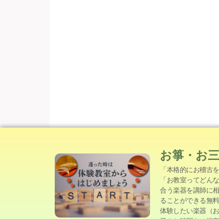
お箏・お
「本格的にお稽古
「お教室ってどん
合う楽器を講師に
ることができる無
体験したい楽器（