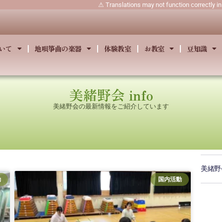
⚠ Translations may not function correctly i
いて
地唄箏曲の楽器
体験教室
お教室
豆知識
美緒野会 info
美緒野会の最新情報をご紹介しています
美緒野会
動
国内活動