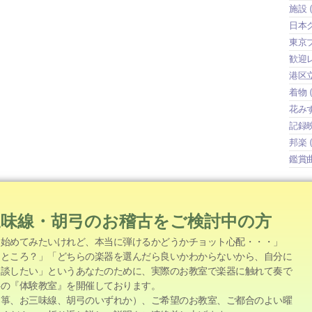
施設
(
日本
東京
歓迎
港区
着物
(
花み
記録
邦楽
(
鑑賞
三味線・胡弓のお稽古をご検討中の方
を始めてみたいけれど、本当に弾けるかどうかチョット心配・・・」
なところ？」「どちらの楽器を選んだら良いかわからないから、自分に
相談したい」というあなたのために、実際のお教室で楽器に触れて奏で
料の『体験教室』を開催しております。
お箏、お三味線、胡弓のいずれか）、ご希望のお教室、ご都合のよい曜