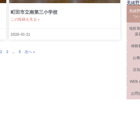
美緒野
美緒
町田市立南第三小学校
つ
この投稿を見る »
地歌
2026-01-21
楽
体験
2
3
…
5
次へ »
お
豆
WEB 
お問