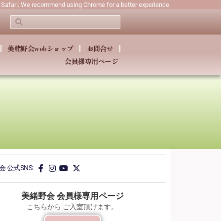
n Safari. We recommend using Chrome for a better experience.
美緒野会webショップ
お問合せ
会員様専用ページ
 公式SNS:
美緒野会 会員様専用ページ
こちらから ご入室頂けます。