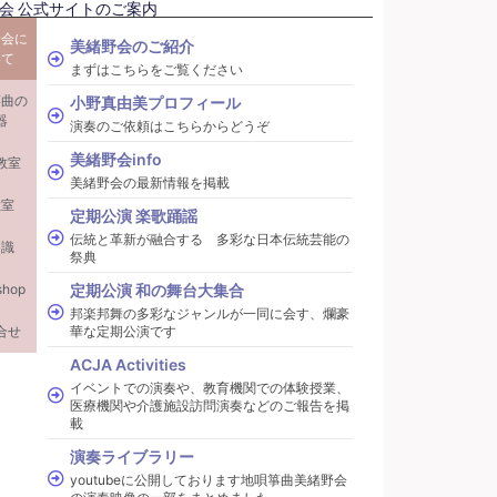
会 公式サイトのご案内
野会に
美緒野会のご紹介
いて
まずはこちらをご覧ください
箏曲の
小野真由美プロフィール
器
演奏のご依頼はこちらからどうぞ
美緒野会info
教室
美緒野会の最新情報を掲載
教室
定期公演 楽歌踊謡
伝統と革新が融合する 多彩な日本伝統芸能の
知識
祭典
shop
定期公演 和の舞台大集合
邦楽邦舞の多彩なジャンルが一同に会す、爛豪
合せ
華な定期公演です
ACJA Activities
イベントでの演奏や、教育機関での体験授業、
医療機関や介護施設訪問演奏などのご報告を掲
載
演奏ライブラリー
youtubeに公開しております地唄箏曲美緒野会