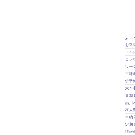
キー
お教
イベ
コン
ワー
三味
伊勢
六本
参加
(
品川
在大
奉納
定期
情報