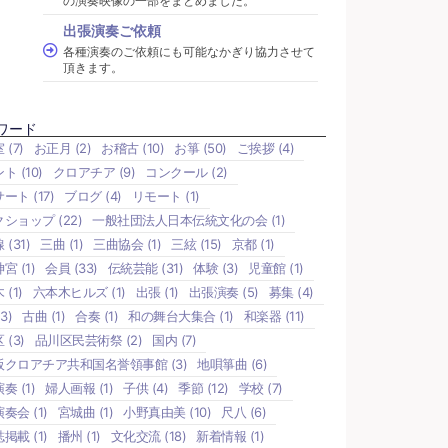
の演奏映像の一部をまとめました。
出張演奏ご依頼
各種演奏のご依頼にも可能なかぎり協力させて
頂きます。
ワード
室
(7)
お正月
(2)
お稽古
(10)
お箏
(50)
ご挨拶
(4)
ント
(10)
クロアチア
(9)
コンクール
(2)
サート
(17)
ブログ
(4)
リモート
(1)
クショップ
(22)
一般社団法人日本伝統文化の会
(1)
線
(31)
三曲
(1)
三曲協会
(1)
三絃
(15)
京都
(1)
神宮
(1)
会員
(33)
伝統芸能
(31)
体験
(3)
児童館
(1)
木
(1)
六本木ヒルズ
(1)
出張
(1)
出張演奏
(5)
募集
(4)
3)
古曲
(1)
合奏
(1)
和の舞台大集合
(1)
和楽器
(11)
区
(3)
品川区民芸術祭
(2)
国内
(7)
阪クロアチア共和国名誉領事館
(3)
地唄箏曲
(6)
演奏
(1)
婦人画報
(1)
子供
(4)
季節
(12)
学校
(7)
演奏会
(1)
宮城曲
(1)
小野真由美
(10)
尺八
(6)
誌掲載
(1)
播州
(1)
文化交流
(18)
新着情報
(1)