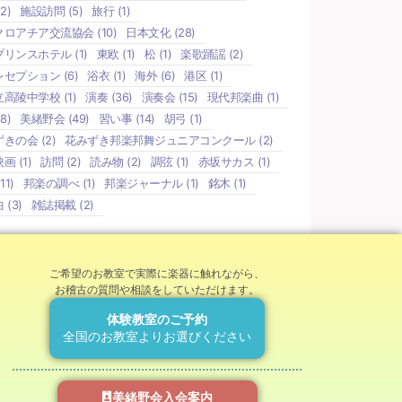
2)
施設訪問
(5)
旅行
(1)
クロアチア交流協会
(10)
日本文化
(28)
プリンスホテル
(1)
東欧
(1)
松
(1)
楽歌踊謡
(2)
レセプション
(6)
浴衣
(1)
海外
(6)
港区
(1)
立高陵中学校
(1)
演奏
(36)
演奏会
(15)
現代邦楽曲
(1)
8)
美緒野会
(49)
習い事
(14)
胡弓
(1)
ずきの会
(2)
花みずき邦楽邦舞ジュニアコンクール
(2)
映画
(1)
訪問
(2)
読み物
(2)
調弦
(1)
赤坂サカス
(1)
11)
邦楽の調べ
(1)
邦楽ジャーナル
(1)
銘木
(1)
曲
(3)
雑誌掲載
(2)
ご希望のお教室で実際に楽器に触れながら、
お稽古の質問や相談をしていただけます。
体験教室のご予約
全国のお教室よりお選びください
美緒野会入会案内