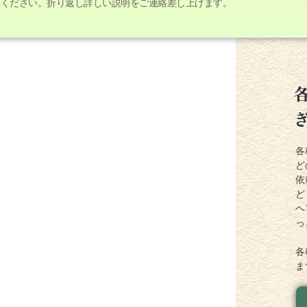
定ください。折り返し詳しい説明をご連絡差し上げます。
各
ど
依
ど
ヘ
っ
各
ま