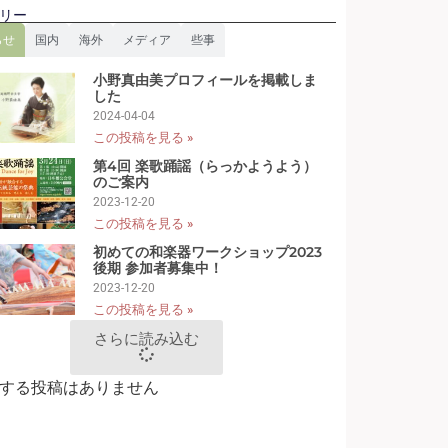
リー
らせ
国内
海外
メディア
些事
小野真由美プロフィールを掲載しま
した
2024-04-04
この投稿を見る »
第4回 楽歌踊謡（らっかようよう）
のご案内
2023-12-20
この投稿を見る »
初めての和楽器ワークショップ2023
後期 参加者募集中！
2023-12-20
この投稿を見る »
さらに読み込む
する投稿はありません