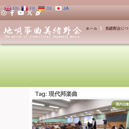
EN
FR
DE
JA
ホーム
美緒野会につ
Tag: 現代邦楽曲
国内活