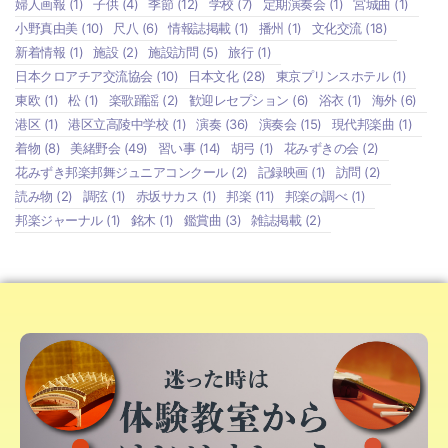
婦人画報
(1)
子供
(4)
季節
(12)
学校
(7)
定期演奏会
(1)
宮城曲
(1)
小野真由美
(10)
尺八
(6)
情報誌掲載
(1)
播州
(1)
文化交流
(18)
新着情報
(1)
施設
(2)
施設訪問
(5)
旅行
(1)
日本クロアチア交流協会
(10)
日本文化
(28)
東京プリンスホテル
(1)
東欧
(1)
松
(1)
楽歌踊謡
(2)
歓迎レセプション
(6)
浴衣
(1)
海外
(6)
港区
(1)
港区立高陵中学校
(1)
演奏
(36)
演奏会
(15)
現代邦楽曲
(1)
着物
(8)
美緒野会
(49)
習い事
(14)
胡弓
(1)
花みずきの会
(2)
花みずき邦楽邦舞ジュニアコンクール
(2)
記録映画
(1)
訪問
(2)
読み物
(2)
調弦
(1)
赤坂サカス
(1)
邦楽
(11)
邦楽の調べ
(1)
邦楽ジャーナル
(1)
銘木
(1)
鑑賞曲
(3)
雑誌掲載
(2)