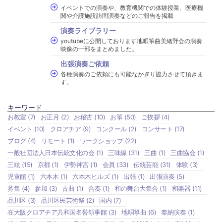
イベントでの演奏や、教育機関での体験授業、医療機
関や介護施設訪問演奏などのご報告を掲載
演奏ライブラリー
youtubeに公開しております地唄箏曲美緒野会の演奏
映像の一部をまとめました。
出張演奏ご依頼
各種演奏のご依頼にも可能なかぎり協力させて頂きま
す。
キーワード
お教室
(7)
お正月
(2)
お稽古
(10)
お箏
(50)
ご挨拶
(4)
イベント
(10)
クロアチア
(9)
コンクール
(2)
コンサート
(17)
ブログ
(4)
リモート
(1)
ワークショップ
(22)
一般社団法人日本伝統文化の会
(1)
三味線
(31)
三曲
(1)
三曲協会
(1)
三絃
(15)
京都
(1)
伊勢神宮
(1)
会員
(33)
伝統芸能
(31)
体験
(3)
児童館
(1)
六本木
(1)
六本木ヒルズ
(1)
出張
(1)
出張演奏
(5)
募集
(4)
参加
(3)
古曲
(1)
合奏
(1)
和の舞台大集合
(1)
和楽器
(11)
品川区
(3)
品川区民芸術祭
(2)
国内
(7)
在大阪クロアチア共和国名誉領事館
(3)
地唄箏曲
(6)
奉納演奏
(1)