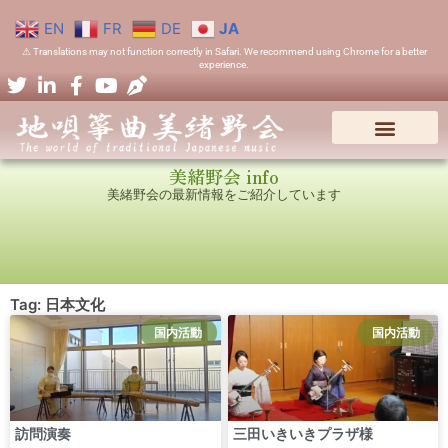
EN
FR
DE
JA
⚠ Translations may not function correctly in Safari. We recommend using Chrome for a better
experience.
美緒野会 info
美緒野会の最新情報をご紹介しています
Tag: 日本文化
国内活動
国内活動
訪問演奏
三田いきいきプラザ様