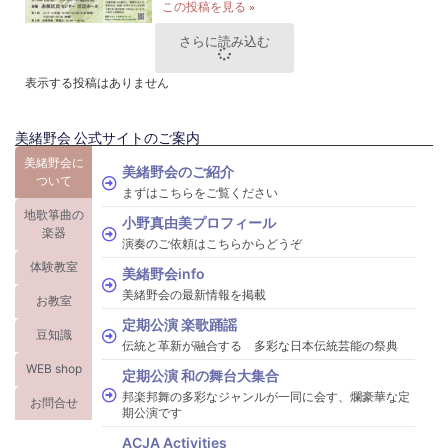
この投稿を見る »
さらに読み込む
表示する投稿はありません
美緒野会 公式サイトのご案内
美緒野会に
美緒野会のご紹介
ついて
まずはこちらをご覧ください
地歌箏曲の
小野真由美プロフィール
楽器
演奏のご依頼はこちらからどうぞ
体験教室
美緒野会info
美緒野会の最新情報を掲載
お教室
定期公演 楽歌踊謡
豆知識
伝統と革新が融合する 多彩な日本伝統芸能の祭典
WEB shop
定期公演 和の舞台大集合
邦楽邦舞の多彩なジャンルが一同に会す、爛豪華な定
お問合せ
期公演です
ACJA Activities