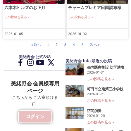
六本木ヒルズのお正月
チャームプレミア田園調布様
この投稿を見る »
この投稿を見る »
2026-01-05
2026-01-02
« 前へ
1
2
3
4
5
次へ »
美緒野会 公式SNS:
美緒野会 Info 最近の投稿
都内医療施設 訪問演奏
2026-01-31
この投稿を見る »
美緒野会 会員様専用
町田市立南第三小学校
ページ
2026-01-21
こちらから ご入室頂けま
この投稿を見る »
す。
訪問演奏
ログイン
2026-01-20
この投稿を見る »