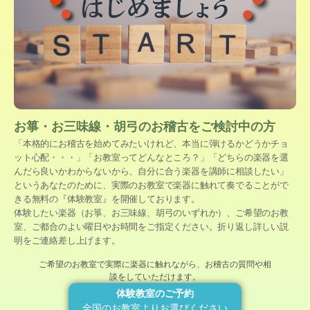
お箏・お三味線・胡弓のお稽古をご検討中の方
「本格的にお稽古を始めてみたいけれど、本当に弾けるかどうかチョ
ット心配・・・」「お教室ってどんなところ？」「どちらの楽器を選
んだら良いかわからないから、自分に合う楽器を講師に相談したい」
というあなたのために、実際のお教室で楽器に触れて奏でることがで
きる無料の『体験教室』を開催しております。
体験したい楽器（お箏、お三味線、胡弓のいずれか）、ご希望のお教
室、ご都合のよい曜日やお時間をご指定ください。折り返し詳しい説
明をご連絡差し上げます。
ご希望のお教室で実際に楽器に触れながら、お稽古の質問や相
談をしていただけます。
体験教室のご予約
全国のお教室よりお選びください