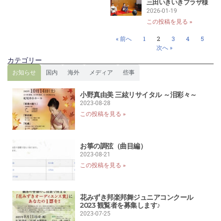
三田いきいきプラザ様
2026-01-19
この投稿を見る »
« 前へ
1
2
3
4
5
次へ »
カテゴリー
お知らせ
国内
海外
メディア
些事
小野真由美 三絃リサイタル ～泪彩々～
2023-08-28
この投稿を見る »
お箏の調弦（曲目編）
2023-08-21
この投稿を見る »
花みずき邦楽邦舞ジュニアコンクール
2023 観覧者を募集します♪
2023-07-25