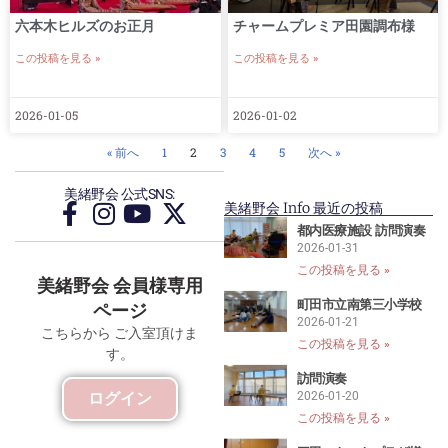
六本木ヒルズのお正月
チャームプレミア田園調布様
この投稿を見る »
この投稿を見る »
2026-01-05
2026-01-02
« 前へ
1
2
3
4
5
次へ »
美緒野会 公式SNS:
美緒野会 Info 最近の投稿
都内医療施設 訪問演奏
2026-01-31
この投稿を見る »
美緒野会 会員様専用
町田市立南第三小学校
ページ
2026-01-21
こちらから ご入室頂けま
この投稿を見る »
す。
訪問演奏
ログイン
2026-01-20
この投稿を見る »