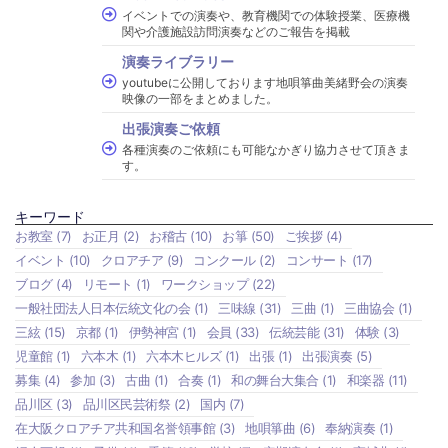
イベントでの演奏や、教育機関での体験授業、医療機
関や介護施設訪問演奏などのご報告を掲載
演奏ライブラリー
youtubeに公開しております地唄箏曲美緒野会の演奏
映像の一部をまとめました。
出張演奏ご依頼
各種演奏のご依頼にも可能なかぎり協力させて頂きま
す。
キーワード
お教室
(7)
お正月
(2)
お稽古
(10)
お箏
(50)
ご挨拶
(4)
イベント
(10)
クロアチア
(9)
コンクール
(2)
コンサート
(17)
ブログ
(4)
リモート
(1)
ワークショップ
(22)
一般社団法人日本伝統文化の会
(1)
三味線
(31)
三曲
(1)
三曲協会
(1)
三絃
(15)
京都
(1)
伊勢神宮
(1)
会員
(33)
伝統芸能
(31)
体験
(3)
児童館
(1)
六本木
(1)
六本木ヒルズ
(1)
出張
(1)
出張演奏
(5)
募集
(4)
参加
(3)
古曲
(1)
合奏
(1)
和の舞台大集合
(1)
和楽器
(11)
品川区
(3)
品川区民芸術祭
(2)
国内
(7)
在大阪クロアチア共和国名誉領事館
(3)
地唄箏曲
(6)
奉納演奏
(1)