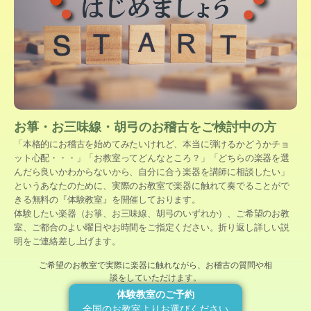
お箏・お三味線・胡弓のお稽古をご検討中の方
「本格的にお稽古を始めてみたいけれど、本当に弾けるかどうかチョ
ット心配・・・」「お教室ってどんなところ？」「どちらの楽器を選
んだら良いかわからないから、自分に合う楽器を講師に相談したい」
というあなたのために、実際のお教室で楽器に触れて奏でることがで
きる無料の『体験教室』を開催しております。
体験したい楽器（お箏、お三味線、胡弓のいずれか）、ご希望のお教
室、ご都合のよい曜日やお時間をご指定ください。折り返し詳しい説
明をご連絡差し上げます。
ご希望のお教室で実際に楽器に触れながら、お稽古の質問や相
談をしていただけます。
体験教室のご予約
全国のお教室よりお選びください