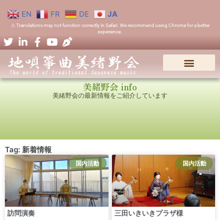
EN
FR
DE
JA
⚠ Translations may not function correctly in Safari. We recommend using Chrome for a better
experience.
美緒野会 info
美緒野会の最新情報をご紹介しています
Tag: 新着情報
国内活動
国内活動
訪問演奏
三田いきいきプラザ様