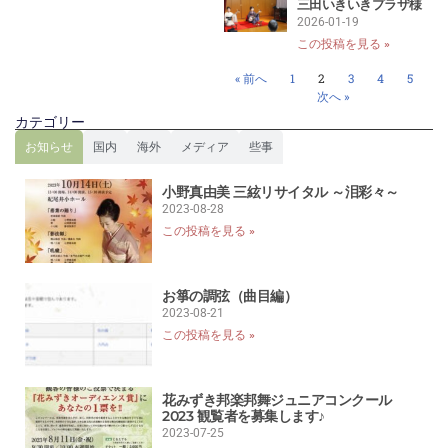
三田いきいきプラザ様
2026-01-19
この投稿を見る »
« 前へ
1
2
3
4
5
次へ »
カテゴリー
お知らせ
国内
海外
メディア
些事
小野真由美 三絃リサイタル ～泪彩々～
2023-08-28
この投稿を見る »
お箏の調弦（曲目編）
2023-08-21
この投稿を見る »
花みずき邦楽邦舞ジュニアコンクール
2023 観覧者を募集します♪
2023-07-25