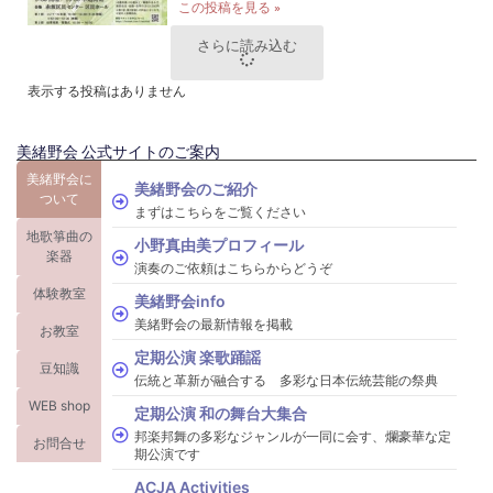
この投稿を見る »
さらに読み込む
表示する投稿はありません
美緒野会 公式サイトのご案内
美緒野会に
美緒野会のご紹介
ついて
まずはこちらをご覧ください
地歌箏曲の
小野真由美プロフィール
楽器
演奏のご依頼はこちらからどうぞ
体験教室
美緒野会info
美緒野会の最新情報を掲載
お教室
定期公演 楽歌踊謡
豆知識
伝統と革新が融合する 多彩な日本伝統芸能の祭典
WEB shop
定期公演 和の舞台大集合
邦楽邦舞の多彩なジャンルが一同に会す、爛豪華な定
お問合せ
期公演です
ACJA Activities