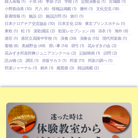
婦人画報
(1)
子供
(4)
季節
(12)
学校
(7)
定期演奏会
(1)
宮城曲
(1)
小野真由美
(10)
尺八
(6)
情報誌掲載
(1)
播州
(1)
文化交流
(18)
新着情報
(1)
施設
(2)
施設訪問
(5)
旅行
(1)
日本クロアチア交流協会
(10)
日本文化
(28)
東京プリンスホテル
(1)
東欧
(1)
松
(1)
楽歌踊謡
(2)
歓迎レセプション
(6)
浴衣
(1)
海外
(6)
港区
(1)
港区立高陵中学校
(1)
演奏
(36)
演奏会
(15)
現代邦楽曲
(1)
着物
(8)
美緒野会
(49)
習い事
(14)
胡弓
(1)
花みずきの会
(2)
花みずき邦楽邦舞ジュニアコンクール
(2)
記録映画
(1)
訪問
(2)
読み物
(2)
調弦
(1)
赤坂サカス
(1)
邦楽
(11)
邦楽の調べ
(1)
邦楽ジャーナル
(1)
銘木
(1)
鑑賞曲
(3)
雑誌掲載
(2)