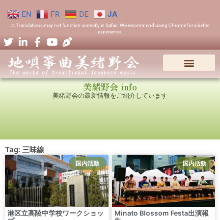
EN
FR
DE
JA
⚠ Translations may not function correctly in Safari. We recommend using Chrome for a better
experience.
美緒野会 info
美緒野会の最新情報をご紹介しています
Tag: 三味線
国内活動
国内活動
港区立高陵中学校ワークショッ
Minato Blossom Festa出演報