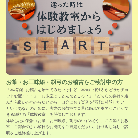
お箏・お三味線・胡弓のお稽古をご検討中の方
「本格的にお稽古を始めてみたいけれど、本当に弾けるかどうかチョ
ット心配・・・」「お教室ってどんなところ？」「どちらの楽器を選
んだら良いかわからないから、自分に合う楽器を講師に相談したい」
というあなたのために、実際のお教室で楽器に触れて奏でることがで
きる無料の『体験教室』を開催しております。
体験したい楽器（お箏、お三味線、胡弓のいずれか）、ご希望のお教
室、ご都合のよい曜日やお時間をご指定ください。折り返し詳しい説
明をご連絡差し上げます。