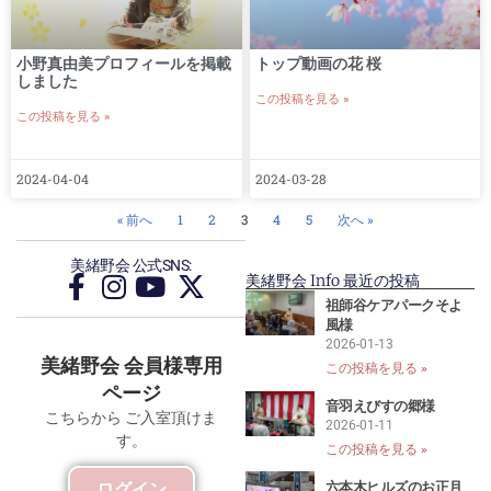
小野真由美プロフィールを掲載
トップ動画の花 桜
しました
この投稿を見る »
この投稿を見る »
2024-04-04
2024-03-28
« 前へ
1
2
3
4
5
次へ »
美緒野会 公式SNS:
美緒野会 Info 最近の投稿
祖師谷ケアパークそよ
風様
2026-01-13
美緒野会 会員様専用
この投稿を見る »
ページ
音羽えびすの郷様
こちらから ご入室頂けま
2026-01-11
す。
この投稿を見る »
六本木ヒルズのお正月
ログイン