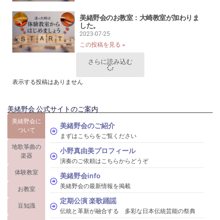
美緒野会のお教室：大崎教室が加わりま
した。
2023-07-25
この投稿を見る »
さらに読み込む
表示する投稿はありません
美緒野会 公式サイトのご案内
美緒野会に
美緒野会のご紹介
ついて
まずはこちらをご覧ください
地歌箏曲の
小野真由美プロフィール
楽器
演奏のご依頼はこちらからどうぞ
体験教室
美緒野会info
美緒野会の最新情報を掲載
お教室
定期公演 楽歌踊謡
豆知識
伝統と革新が融合する 多彩な日本伝統芸能の祭典