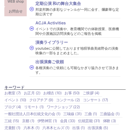
WEB shop
定期公演 和の舞台大集合
邦楽邦舞の多彩なジャンルが一同に会す、爛豪華な定
お問合せ
期公演です
ACJA Activities
イベントでの演奏や、教育機関での体験授業、医療機
関や介護施設訪問演奏などのご報告を掲載
演奏ライブラリー
youtubeに公開しております地唄箏曲美緒野会の演奏
映像の一部をまとめました。
出張演奏ご依頼
各種演奏のご依頼にも可能なかぎり協力させて頂きま
す。
キーワード
お教室
(7)
お正月
(2)
お稽古
(10)
お箏
(50)
ご挨拶
(4)
イベント
(10)
クロアチア
(9)
コンクール
(2)
コンサート
(17)
ブログ
(4)
リモート
(1)
ワークショップ
(22)
一般社団法人日本伝統文化の会
(1)
三味線
(31)
三曲
(1)
三曲協会
(1)
三絃
(15)
京都
(1)
伊勢神宮
(1)
会員
(33)
伝統芸能
(31)
体験
(3)
児童館
(1)
六本木
(1)
六本木ヒルズ
(1)
出張
(1)
出張演奏
(5)