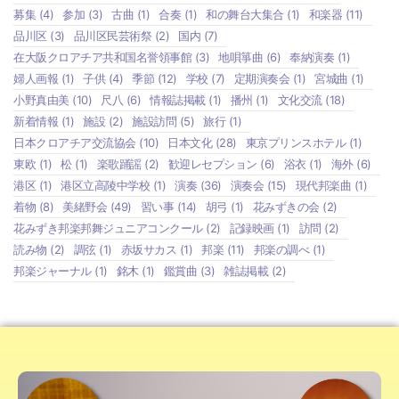
募集
(4)
参加
(3)
古曲
(1)
合奏
(1)
和の舞台大集合
(1)
和楽器
(11)
品川区
(3)
品川区民芸術祭
(2)
国内
(7)
在大阪クロアチア共和国名誉領事館
(3)
地唄箏曲
(6)
奉納演奏
(1)
婦人画報
(1)
子供
(4)
季節
(12)
学校
(7)
定期演奏会
(1)
宮城曲
(1)
小野真由美
(10)
尺八
(6)
情報誌掲載
(1)
播州
(1)
文化交流
(18)
新着情報
(1)
施設
(2)
施設訪問
(5)
旅行
(1)
日本クロアチア交流協会
(10)
日本文化
(28)
東京プリンスホテル
(1)
東欧
(1)
松
(1)
楽歌踊謡
(2)
歓迎レセプション
(6)
浴衣
(1)
海外
(6)
港区
(1)
港区立高陵中学校
(1)
演奏
(36)
演奏会
(15)
現代邦楽曲
(1)
着物
(8)
美緒野会
(49)
習い事
(14)
胡弓
(1)
花みずきの会
(2)
花みずき邦楽邦舞ジュニアコンクール
(2)
記録映画
(1)
訪問
(2)
読み物
(2)
調弦
(1)
赤坂サカス
(1)
邦楽
(11)
邦楽の調べ
(1)
邦楽ジャーナル
(1)
銘木
(1)
鑑賞曲
(3)
雑誌掲載
(2)