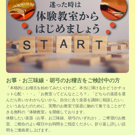
お箏・お三味線・胡弓のお稽古をご検討中の方
「本格的にお稽古を始めてみたいけれど、本当に弾けるかどうかチョ
ット心配・・・」「お教室ってどんなところ？」「どちらの楽器を選
んだら良いかわからないから、自分に合う楽器を講師に相談したい」
というあなたのために、実際のお教室で楽器に触れて奏でることがで
きる無料の『体験教室』を開催しております。
体験したい楽器（お箏、お三味線、胡弓のいずれか）、ご希望のお教
室、ご都合のよい曜日やお時間をご指定ください。折り返し詳しい説
明をご連絡差し上げます。