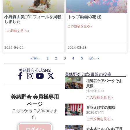
小野真由美プロフィールを掲載
トップ動画の花 桜
しました
この投稿を見る »
この投稿を見る »
2024-04-04
2024-03-28
« 前へ
1
2
3
4
5
次へ »
美緒野会 公式SNS:
美緒野会 Info 最近の投稿
祖師谷ケアパークそよ
風様
2026-01-13
美緒野会 会員様専用
この投稿を見る »
ページ
音羽えびすの郷様
こちらから ご入室頂けま
2026-01-11
す。
この投稿を見る »
六本木ヒルズのお正月
ログイン