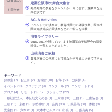
WEB shop
定期公演 和の舞台大集合
邦楽邦舞の多彩なジャンルが一同に会す、爛豪華な定
お問合せ
期公演です
ACJA Activities
イベントでの演奏や、教育機関での体験授業、医療機
関や介護施設訪問演奏などのご報告を掲載
演奏ライブラリー
youtubeに公開しております地唄箏曲美緒野会の演奏
映像の一部をまとめました。
出張演奏ご依頼
各種演奏のご依頼にも可能なかぎり協力させて頂きま
す。
キーワード
お教室
(7)
お正月
(2)
お稽古
(10)
お箏
(50)
ご挨拶
(4)
イベント
(10)
クロアチア
(9)
コンクール
(2)
コンサート
(17)
ブログ
(4)
リモート
(1)
ワークショップ
(22)
一般社団法人日本伝統文化の会
(1)
三味線
(31)
三曲
(1)
三曲協会
(1)
三絃
(15)
京都
(1)
伊勢神宮
(1)
会員
(33)
伝統芸能
(31)
体験
(3)
児童館
(1)
六本木
(1)
六本木ヒルズ
(1)
出張
(1)
出張演奏
(5)