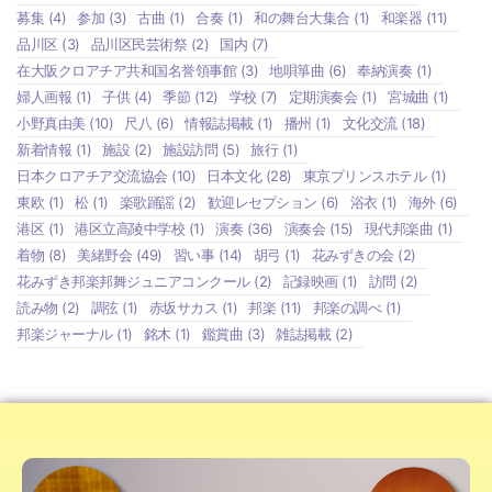
募集
(4)
参加
(3)
古曲
(1)
合奏
(1)
和の舞台大集合
(1)
和楽器
(11)
品川区
(3)
品川区民芸術祭
(2)
国内
(7)
在大阪クロアチア共和国名誉領事館
(3)
地唄箏曲
(6)
奉納演奏
(1)
婦人画報
(1)
子供
(4)
季節
(12)
学校
(7)
定期演奏会
(1)
宮城曲
(1)
小野真由美
(10)
尺八
(6)
情報誌掲載
(1)
播州
(1)
文化交流
(18)
新着情報
(1)
施設
(2)
施設訪問
(5)
旅行
(1)
日本クロアチア交流協会
(10)
日本文化
(28)
東京プリンスホテル
(1)
東欧
(1)
松
(1)
楽歌踊謡
(2)
歓迎レセプション
(6)
浴衣
(1)
海外
(6)
港区
(1)
港区立高陵中学校
(1)
演奏
(36)
演奏会
(15)
現代邦楽曲
(1)
着物
(8)
美緒野会
(49)
習い事
(14)
胡弓
(1)
花みずきの会
(2)
花みずき邦楽邦舞ジュニアコンクール
(2)
記録映画
(1)
訪問
(2)
読み物
(2)
調弦
(1)
赤坂サカス
(1)
邦楽
(11)
邦楽の調べ
(1)
邦楽ジャーナル
(1)
銘木
(1)
鑑賞曲
(3)
雑誌掲載
(2)