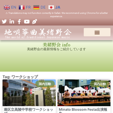
EN
FR
DE
JA
⚠ Translations may not function correctly in Safari. We recommend using Chrome for a better
experience.
美緒野会 info
美緒野会の最新情報をご紹介しています
Tag: ワークショップ
国内活動
国内活動
港区立高陵中学校ワークショッ
Minato Blossom Festa出演報