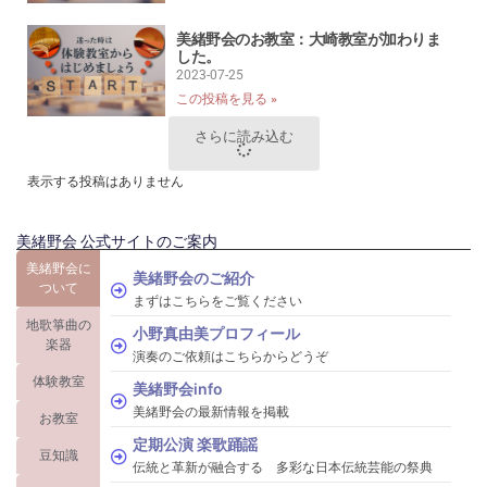
美緒野会のお教室：大崎教室が加わりま
した。
2023-07-25
この投稿を見る »
さらに読み込む
表示する投稿はありません
美緒野会 公式サイトのご案内
美緒野会に
美緒野会のご紹介
ついて
まずはこちらをご覧ください
地歌箏曲の
小野真由美プロフィール
楽器
演奏のご依頼はこちらからどうぞ
体験教室
美緒野会info
美緒野会の最新情報を掲載
お教室
定期公演 楽歌踊謡
豆知識
伝統と革新が融合する 多彩な日本伝統芸能の祭典