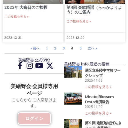
2023年 大晦日のご挨拶
第4回 楽歌踊謡（らっかようよ
う）のご案内
この投稿を見る »
この投稿を見る »
2023-12-31
2023-12-20
« 前へ
1
2
3
4
5
次へ »
美緒野会 公式SNS:
美緒野会 Info 最近の投稿
港区立高陵中学校ワー
クショップ
2025-11-09
美緒野会 会員様専用
この投稿を見る »
ページ
Minato Blossom
こちらから ご入室頂けま
Festa出演報告
す。
2025-11-09
この投稿を見る »
ログイン
第９回 港区地域げんき