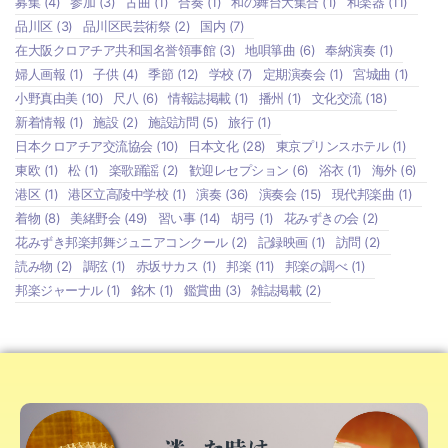
募集
(4)
参加
(3)
古曲
(1)
合奏
(1)
和の舞台大集合
(1)
和楽器
(11)
品川区
(3)
品川区民芸術祭
(2)
国内
(7)
在大阪クロアチア共和国名誉領事館
(3)
地唄箏曲
(6)
奉納演奏
(1)
婦人画報
(1)
子供
(4)
季節
(12)
学校
(7)
定期演奏会
(1)
宮城曲
(1)
小野真由美
(10)
尺八
(6)
情報誌掲載
(1)
播州
(1)
文化交流
(18)
新着情報
(1)
施設
(2)
施設訪問
(5)
旅行
(1)
日本クロアチア交流協会
(10)
日本文化
(28)
東京プリンスホテル
(1)
東欧
(1)
松
(1)
楽歌踊謡
(2)
歓迎レセプション
(6)
浴衣
(1)
海外
(6)
港区
(1)
港区立高陵中学校
(1)
演奏
(36)
演奏会
(15)
現代邦楽曲
(1)
着物
(8)
美緒野会
(49)
習い事
(14)
胡弓
(1)
花みずきの会
(2)
花みずき邦楽邦舞ジュニアコンクール
(2)
記録映画
(1)
訪問
(2)
読み物
(2)
調弦
(1)
赤坂サカス
(1)
邦楽
(11)
邦楽の調べ
(1)
邦楽ジャーナル
(1)
銘木
(1)
鑑賞曲
(3)
雑誌掲載
(2)