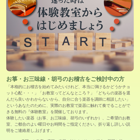
お箏・お三味線・胡弓のお稽古をご検討中の方
「本格的にお稽古を始めてみたいけれど、本当に弾けるかどうかチョ
ット心配・・・」「お教室ってどんなところ？」「どちらの楽器を選
んだら良いかわからないから、自分に合う楽器を講師に相談したい」
というあなたのために、実際のお教室で楽器に触れて奏でることがで
きる無料の『体験教室』を開催しております。
体験したい楽器（お箏、お三味線、胡弓のいずれか）、ご希望のお教
室、ご都合のよい曜日やお時間をご指定ください。折り返し詳しい説
明をご連絡差し上げます。