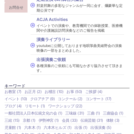
邦楽邦舞の多彩なジャンルが一同に会す、爛豪華な定
お問合せ
期公演です
ACJA Activities
イベントでの演奏や、教育機関での体験授業、医療機
関や介護施設訪問演奏などのご報告を掲載
演奏ライブラリー
youtubeに公開しております地唄箏曲美緒野会の演奏
映像の一部をまとめました。
出張演奏ご依頼
各種演奏のご依頼にも可能なかぎり協力させて頂きま
す。
キーワード
お教室
(7)
お正月
(2)
お稽古
(10)
お箏
(50)
ご挨拶
(4)
イベント
(10)
クロアチア
(9)
コンクール
(2)
コンサート
(17)
ブログ
(4)
リモート
(1)
ワークショップ
(22)
一般社団法人日本伝統文化の会
(1)
三味線
(31)
三曲
(1)
三曲協会
(1)
三絃
(15)
京都
(1)
伊勢神宮
(1)
会員
(33)
伝統芸能
(31)
体験
(3)
児童館
(1)
六本木
(1)
六本木ヒルズ
(1)
出張
(1)
出張演奏
(5)