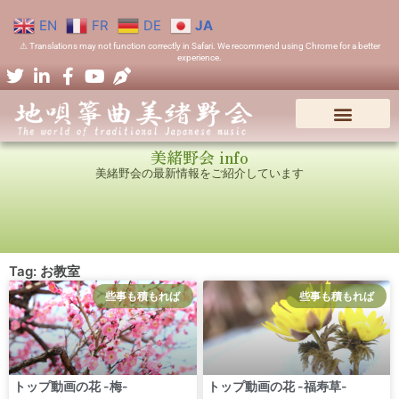
EN
FR
DE
JA
⚠ Translations may not function correctly in Safari. We recommend using Chrome for a better
experience.
美緒野会 info
美緒野会の最新情報をご紹介しています
Tag: お教室
些事も積もれば
些事も積もれば
トップ動画の花 -梅-
トップ動画の花 -福寿草-