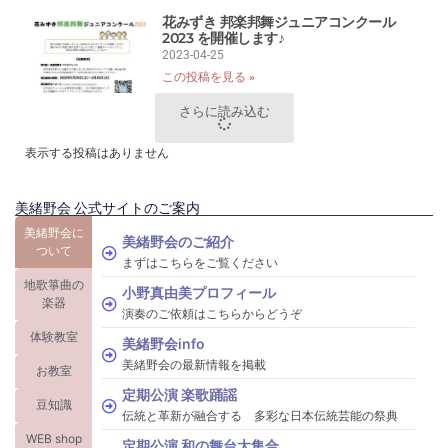
花みずき 邦楽邦舞ジュニアコンクール
2023 を開催します♪
2023-04-25
この投稿を見る »
さらに読み込む
表示する投稿はありません
美緒野会 公式サイトのご案内
美緒野会に
美緒野会のご紹介
ついて
まずはこちらをご覧ください
地歌箏曲の
小野真由美プロフィール
楽器
演奏のご依頼はこちらからどうぞ
体験教室
美緒野会info
美緒野会の最新情報を掲載
お教室
定期公演 楽歌踊謡
豆知識
伝統と革新が融合する 多彩な日本伝統芸能の祭典
WEB shop
定期公演 和の舞台大集合