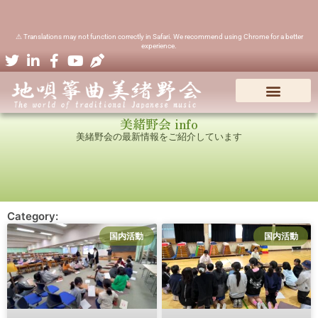
⚠ Translations may not function correctly in Safari. We recommend using Chrome for a better
experience.
美緒野会について
地唄箏曲の楽器
美緒野会webショップ
会員様専用ページ
美緒野会 info
美緒野会の最新情報をご紹介しています
Category:
国内活動
国内活動