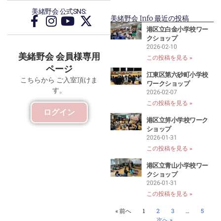
美緒野会 公式SNS:
美緒野会 Info 最近の投稿
港区立白金小学校ワー
クショップ
2026-02-10
美緒野会 会員様専用
この投稿を見る »
ページ
江東区第六砂町小学校
こちらから ご入室頂けま
ワークショップ
す。
2026-02-07
この投稿を見る »
ログイン
港区立笄小学校ワーク
ショップ
2026-01-31
この投稿を見る »
港区立青山小学校ワー
クショップ
2026-01-31
この投稿を見る »
« 前へ
1
2
3
…
5
次へ »