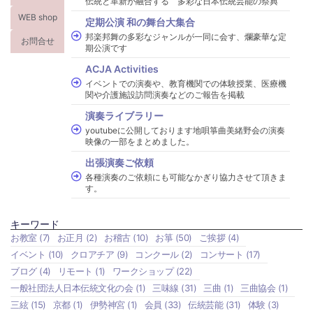
伝統と革新が融合する 多彩な日本伝統芸能の祭典
WEB shop
定期公演 和の舞台大集合
邦楽邦舞の多彩なジャンルが一同に会す、爛豪華な定
お問合せ
期公演です
ACJA Activities
イベントでの演奏や、教育機関での体験授業、医療機
関や介護施設訪問演奏などのご報告を掲載
演奏ライブラリー
youtubeに公開しております地唄箏曲美緒野会の演奏
映像の一部をまとめました。
出張演奏ご依頼
各種演奏のご依頼にも可能なかぎり協力させて頂きま
す。
キーワード
お教室
(7)
お正月
(2)
お稽古
(10)
お箏
(50)
ご挨拶
(4)
イベント
(10)
クロアチア
(9)
コンクール
(2)
コンサート
(17)
ブログ
(4)
リモート
(1)
ワークショップ
(22)
一般社団法人日本伝統文化の会
(1)
三味線
(31)
三曲
(1)
三曲協会
(1)
三絃
(15)
京都
(1)
伊勢神宮
(1)
会員
(33)
伝統芸能
(31)
体験
(3)