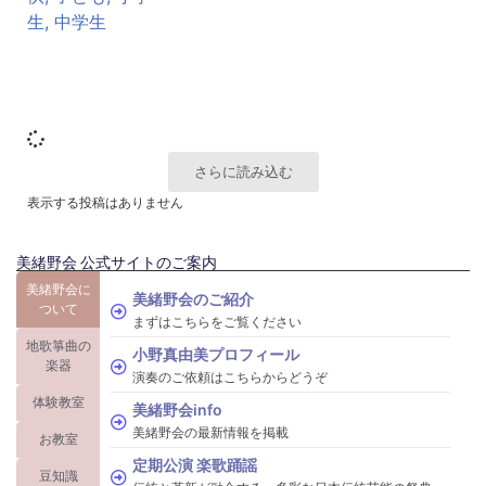
さらに読み込む
表示する投稿はありません
美緒野会 公式サイトのご案内
美緒野会に
美緒野会のご紹介
ついて
まずはこちらをご覧ください
地歌箏曲の
小野真由美プロフィール
楽器
演奏のご依頼はこちらからどうぞ
体験教室
美緒野会info
美緒野会の最新情報を掲載
お教室
定期公演 楽歌踊謡
豆知識