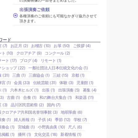
の演奏映像の一部をまとめました。
出張演奏ご依頼
各種演奏のご依頼にも可能なかぎり協力させて
頂きます。
ワード
室
(7)
お正月
(2)
お稽古
(10)
お箏
(50)
ご挨拶
(4)
ント
(10)
クロアチア
(9)
コンクール
(2)
サート
(17)
ブログ
(4)
リモート
(1)
クショップ
(22)
一般社団法人日本伝統文化の会
(1)
線
(31)
三曲
(1)
三曲協会
(1)
三絃
(15)
京都
(1)
神宮
(1)
会員
(33)
伝統芸能
(31)
体験
(3)
児童館
(1)
木
(1)
六本木ヒルズ
(1)
出張
(1)
出張演奏
(5)
募集
(4)
3)
古曲
(1)
合奏
(1)
和の舞台大集合
(1)
和楽器
(11)
区
(3)
品川区民芸術祭
(2)
国内
(7)
阪クロアチア共和国名誉領事館
(3)
地唄箏曲
(6)
演奏
(1)
婦人画報
(1)
子供
(4)
季節
(12)
学校
(7)
演奏会
(1)
宮城曲
(1)
小野真由美
(10)
尺八
(6)
誌掲載
(1)
播州
(1)
文化交流
(18)
新着情報
(1)