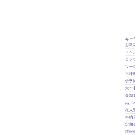
キー
お教
イベ
コン
ワー
三味
伊勢
六本
参加
(
品川
在大
奉納
定期
情報