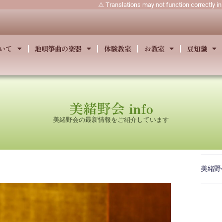
⚠ Translations may not function correctly i
いて
地唄箏曲の楽器
体験教室
お教室
豆知識
美緒野会 info
美緒野会の最新情報をご紹介しています
美緒野会