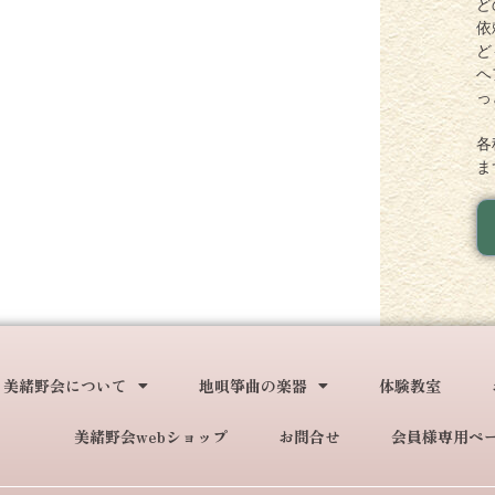
ど
依
ど
ヘ
っ
各
ま
美緒野会について
地唄箏曲の楽器
体験教室
美緒野会webショップ
お問合せ
会員様専用ペ