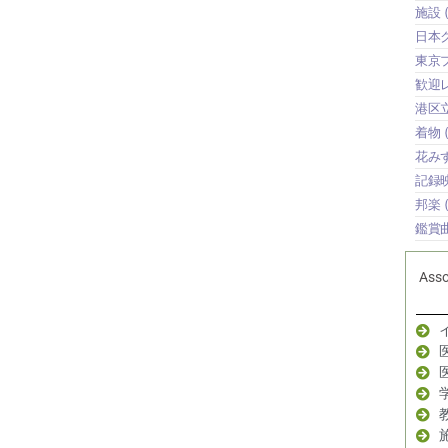
施設
(
日本
東京
歓迎
港区
着物
(
花み
記録
邦楽
(
鑑賞
Ass
イ
医
医
学
教
施