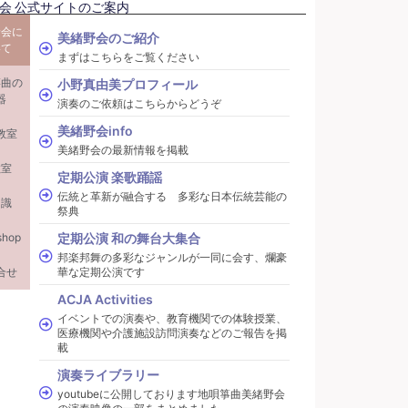
会 公式サイトのご案内
野会に
美緒野会のご紹介
いて
まずはこちらをご覧ください
箏曲の
小野真由美プロフィール
器
演奏のご依頼はこちらからどうぞ
美緒野会info
教室
美緒野会の最新情報を掲載
教室
定期公演 楽歌踊謡
伝統と革新が融合する 多彩な日本伝統芸能の
知識
祭典
shop
定期公演 和の舞台大集合
邦楽邦舞の多彩なジャンルが一同に会す、爛豪
合せ
華な定期公演です
ACJA Activities
イベントでの演奏や、教育機関での体験授業、
医療機関や介護施設訪問演奏などのご報告を掲
載
演奏ライブラリー
youtubeに公開しております地唄箏曲美緒野会