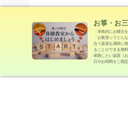
お箏・お
「本格的にお稽古
「お教室ってどん
合う楽器を講師に
ることができる無
体験したい楽器（
日やお時間をご指