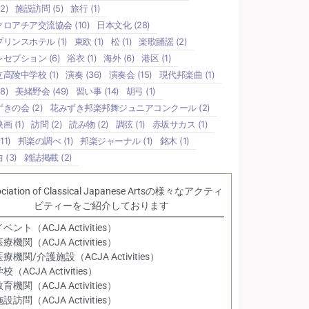
2)
施設訪問
(5)
旅行
(1)
クロアチア交流協会
(10)
日本文化
(28)
プリンスホテル
(1)
東欧
(1)
松
(1)
楽歌踊謡
(2)
レセプション
(6)
浴衣
(1)
海外
(6)
港区
(1)
立高陵中学校
(1)
演奏
(36)
演奏会
(15)
現代邦楽曲
(1)
8)
美緒野会
(49)
習い事
(14)
胡弓
(1)
ずきの会
(2)
花みずき邦楽邦舞ジュニアコンクール
(2)
映画
(1)
訪問
(2)
読み物
(2)
調弦
(1)
赤坂サカス
(1)
11)
邦楽の調べ
(1)
邦楽ジャーナル
(1)
銘木
(1)
曲
(3)
雑誌掲載
(2)
ociation of Classical Japanese Artsの様々なアクティ
ビティーをご紹介しております
ベント（ACJA Activities）
療機関（ACJA Activities）
療機関/介護施設（ACJA Activities）
校（ACJA Activities）
育機関（ACJA Activities）
設訪問（ACJA Activities）