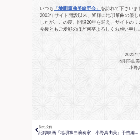
いつも
「地唄箏曲美緒野会」
を訪れて下さいま
2003年サイト開設以来、皆様に地唄箏曲の優
したが、この度、開設20年を迎え、サイトの
今後ともご愛顧のほど何卒よろしくお願い申し
2023年
地唄箏曲美
小野
前の投稿
記録映画『地唄箏曲演奏家 小野真由美』予告編公開中