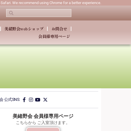
n Safari. We recommend using Chrome for a better experience.
美緒野会webショップ
お問合せ
会員様専用ページ
 公式SNS:
美緒野会 会員様専用ページ
こちらから ご入室頂けます。