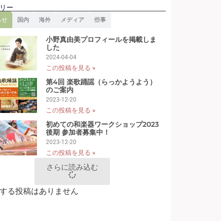
リー
らせ
国内
海外
メディア
些事
小野真由美プロフィールを掲載しま
した
2024-04-04
この投稿を見る »
第4回 楽歌踊謡（らっかようよう）
のご案内
2023-12-20
この投稿を見る »
初めての和楽器ワークショップ2023
後期 参加者募集中！
2023-12-20
この投稿を見る »
さらに読み込む
する投稿はありません