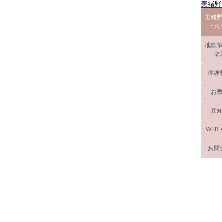
美緒野
美緒
つ
地歌
楽
体験
お
豆
WEB 
お問