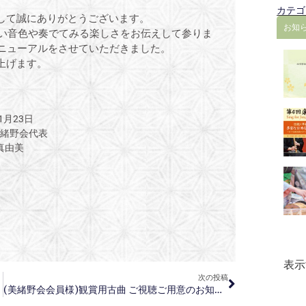
カテゴ
して誠にありがとうございます。
お知
しい音色や奏でてみる楽しさをお伝えして参りま
リニューアルをさせていただきました。
上げます。
1月23日
緒野会代表
真由美
表示
次の投稿
(美緒野会会員様)観賞用古曲 ご視聴ご用意のお知らせ