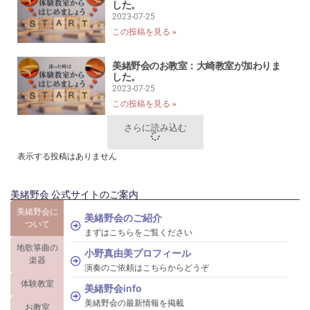
した。
2023-07-25
この投稿を見る »
美緒野会のお教室：大崎教室が加わりま
した。
2023-07-25
この投稿を見る »
さらに読み込む
表示する投稿はありません
美緒野会 公式サイトのご案内
美緒野会に
美緒野会のご紹介
ついて
まずはこちらをご覧ください
地歌箏曲の
小野真由美プロフィール
楽器
演奏のご依頼はこちらからどうぞ
体験教室
美緒野会info
美緒野会の最新情報を掲載
お教室