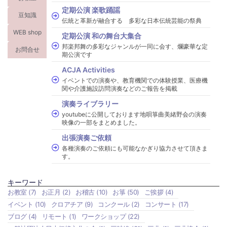
定期公演 楽歌踊謡
豆知識
伝統と革新が融合する 多彩な日本伝統芸能の祭典
WEB shop
定期公演 和の舞台大集合
邦楽邦舞の多彩なジャンルが一同に会す、爛豪華な定
お問合せ
期公演です
ACJA Activities
イベントでの演奏や、教育機関での体験授業、医療機
関や介護施設訪問演奏などのご報告を掲載
演奏ライブラリー
youtubeに公開しております地唄箏曲美緒野会の演奏
映像の一部をまとめました。
出張演奏ご依頼
各種演奏のご依頼にも可能なかぎり協力させて頂きま
す。
キーワード
お教室
(7)
お正月
(2)
お稽古
(10)
お箏
(50)
ご挨拶
(4)
イベント
(10)
クロアチア
(9)
コンクール
(2)
コンサート
(17)
ブログ
(4)
リモート
(1)
ワークショップ
(22)