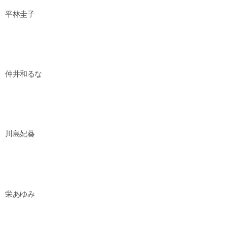
平林圭子
仲井和るな
川島妃葵
栄あゆみ