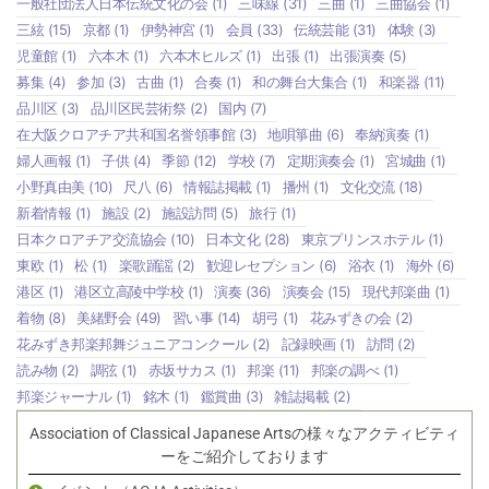
一般社団法人日本伝統文化の会
(1)
三味線
(31)
三曲
(1)
三曲協会
(1)
三絃
(15)
京都
(1)
伊勢神宮
(1)
会員
(33)
伝統芸能
(31)
体験
(3)
児童館
(1)
六本木
(1)
六本木ヒルズ
(1)
出張
(1)
出張演奏
(5)
募集
(4)
参加
(3)
古曲
(1)
合奏
(1)
和の舞台大集合
(1)
和楽器
(11)
品川区
(3)
品川区民芸術祭
(2)
国内
(7)
在大阪クロアチア共和国名誉領事館
(3)
地唄箏曲
(6)
奉納演奏
(1)
婦人画報
(1)
子供
(4)
季節
(12)
学校
(7)
定期演奏会
(1)
宮城曲
(1)
小野真由美
(10)
尺八
(6)
情報誌掲載
(1)
播州
(1)
文化交流
(18)
新着情報
(1)
施設
(2)
施設訪問
(5)
旅行
(1)
日本クロアチア交流協会
(10)
日本文化
(28)
東京プリンスホテル
(1)
東欧
(1)
松
(1)
楽歌踊謡
(2)
歓迎レセプション
(6)
浴衣
(1)
海外
(6)
港区
(1)
港区立高陵中学校
(1)
演奏
(36)
演奏会
(15)
現代邦楽曲
(1)
着物
(8)
美緒野会
(49)
習い事
(14)
胡弓
(1)
花みずきの会
(2)
花みずき邦楽邦舞ジュニアコンクール
(2)
記録映画
(1)
訪問
(2)
読み物
(2)
調弦
(1)
赤坂サカス
(1)
邦楽
(11)
邦楽の調べ
(1)
邦楽ジャーナル
(1)
銘木
(1)
鑑賞曲
(3)
雑誌掲載
(2)
Association of Classical Japanese Artsの様々なアクティビティ
ーをご紹介しております