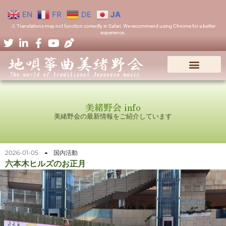
EN
FR
DE
JA
⚠ Translations may not function correctly in Safari. We recommend using Chrome for a better
experience.
美緒野会 info
美緒野会の最新情報をご紹介しています
2026-01-05
国内活動
六本木ヒルズのお正月