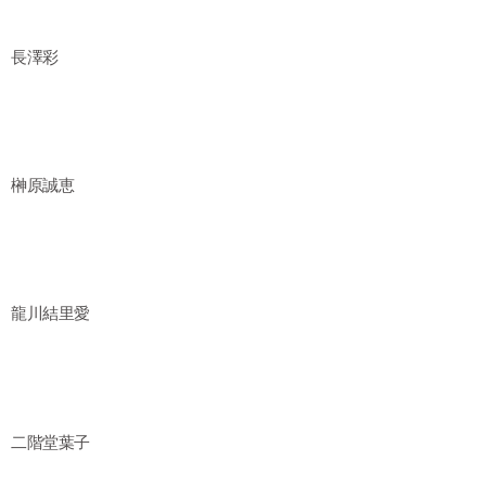
長澤彩
榊原誠恵
龍川結里愛
二階堂葉子