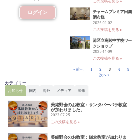
この投稿を見る »
チャームプレミア田園
ログイン
調布様
2026-01-02
この投稿を見る »
港区立高陵中学校ワー
クショップ
2025-11-09
この投稿を見る »
« 前へ
1
2
3
4
5
次へ »
カテゴリー
お知らせ
国内
海外
メディア
些事
美緒野会のお教室：サンタバーバラ教室
が加わりました。
2023-07-25
この投稿を見る »
美緒野会のお教室：鎌倉教室が加わりま