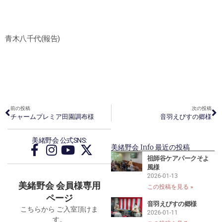
青木八千代(報告)
前の投稿
次の投稿
チャームプレミア田園調布様
音羽えびすの郷様
美緒野会 公式SNS:
美緒野会 Info 最近の投稿
祖師谷ケアパークそよ
風様
2026-01-13
美緒野会 会員様専用
この投稿を見る »
ページ
音羽えびすの郷様
こちらから ご入室頂けま
2026-01-11
す。