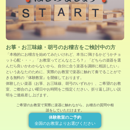
お箏・お三味線・胡弓のお稽古をご検討中の方
「本格的にお稽古を始めてみたいけれど、本当に弾けるかどうかチョ
ット心配・・・」「お教室ってどんなところ？」「どちらの楽器を選
んだら良いかわからないから、自分に合う楽器を講師に相談したい」
というあなたのために、実際のお教室で楽器に触れて奏でることがで
きる無料の『体験教室』を開催しております。
体験したい楽器（お箏、お三味線、胡弓のいずれか）、ご希望のお教
室、ご都合のよい曜日やお時間をご指定ください。折り返し詳しい説
明をご連絡差し上げます。
ご希望のお教室で実際に楽器に触れながら、お稽古の質問や相
談をしていただけます。
体験教室のご予約
全国のお教室よりお選びください