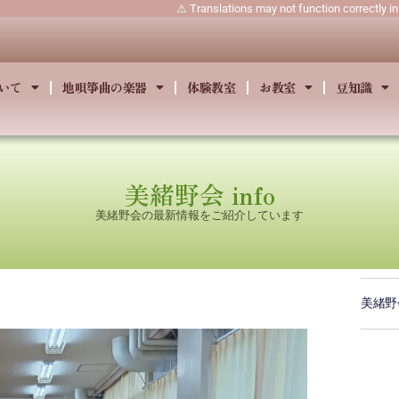
⚠ Translations may not function correctly i
いて
地唄箏曲の楽器
体験教室
お教室
豆知識
美緒野会 info
美緒野会の最新情報をご紹介しています
美緒野会