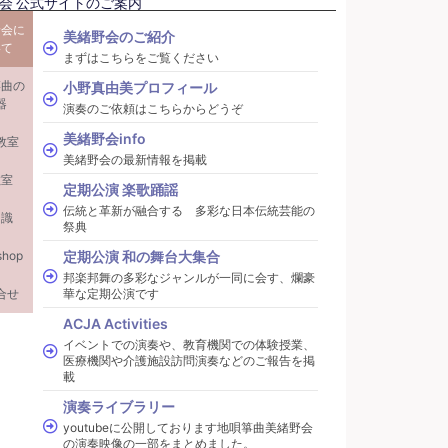
会 公式サイトのご案内
野会に
美緒野会のご紹介
いて
まずはこちらをご覧ください
箏曲の
小野真由美プロフィール
器
演奏のご依頼はこちらからどうぞ
美緒野会info
教室
美緒野会の最新情報を掲載
教室
定期公演 楽歌踊謡
伝統と革新が融合する 多彩な日本伝統芸能の
知識
祭典
shop
定期公演 和の舞台大集合
邦楽邦舞の多彩なジャンルが一同に会す、爛豪
合せ
華な定期公演です
ACJA Activities
イベントでの演奏や、教育機関での体験授業、
医療機関や介護施設訪問演奏などのご報告を掲
載
演奏ライブラリー
youtubeに公開しております地唄箏曲美緒野会
の演奏映像の一部をまとめました。