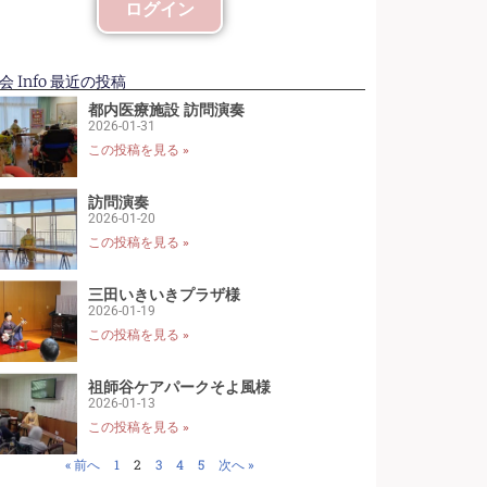
ログイン
 Info 最近の投稿
都内医療施設 訪問演奏
2026-01-31
この投稿を見る »
訪問演奏
2026-01-20
この投稿を見る »
三田いきいきプラザ様
2026-01-19
この投稿を見る »
祖師谷ケアパークそよ風様
2026-01-13
この投稿を見る »
« 前へ
1
2
3
4
5
次へ »