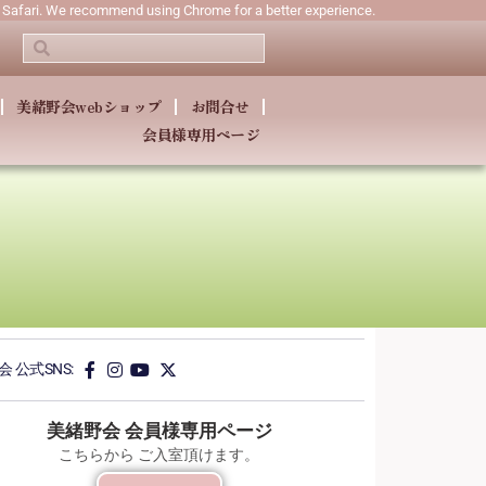
n Safari. We recommend using Chrome for a better experience.
美緒野会webショップ
お問合せ
会員様専用ページ
 公式SNS:
美緒野会 会員様専用ページ
こちらから ご入室頂けます。