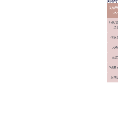
美緒野
美緒
つ
地歌
楽
体験
お
豆
WEB 
お問