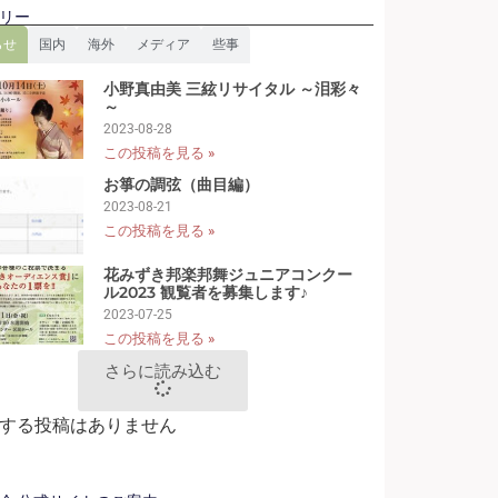
リー
らせ
国内
海外
メディア
些事
小野真由美 三絃リサイタル ～泪彩々
～
2023-08-28
この投稿を見る »
お箏の調弦（曲目編）
2023-08-21
この投稿を見る »
花みずき邦楽邦舞ジュニアコンクー
ル2023 観覧者を募集します♪
2023-07-25
この投稿を見る »
さらに読み込む
する投稿はありません