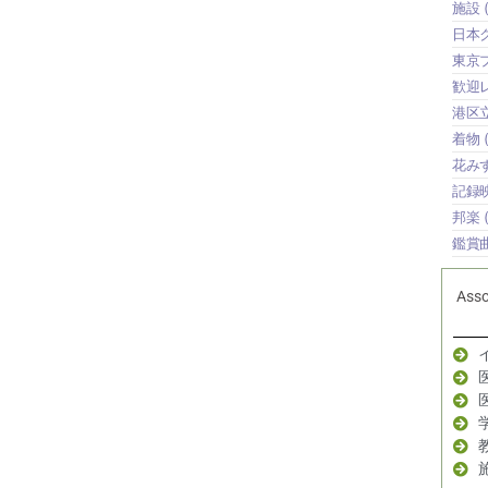
施設
(
日本
東京
歓迎
港区
着物
(
花み
記録
邦楽
(
鑑賞
Ass
イ
医
医
学
教
施