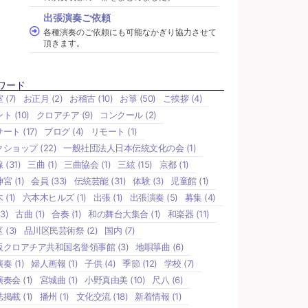
出張演奏ご依頼
各種演奏のご依頼にも可能なかぎり協力させて
頂きます。
ワード
室
(7)
お正月
(2)
お稽古
(10)
お箏
(50)
ご挨拶
(4)
ント
(10)
クロアチア
(9)
コンクール
(2)
サート
(17)
ブログ
(4)
リモート
(1)
クショップ
(22)
一般社団法人日本伝統文化の会
(1)
線
(31)
三曲
(1)
三曲協会
(1)
三絃
(15)
京都
(1)
神宮
(1)
会員
(33)
伝統芸能
(31)
体験
(3)
児童館
(1)
木
(1)
六本木ヒルズ
(1)
出張
(1)
出張演奏
(5)
募集
(4)
3)
古曲
(1)
合奏
(1)
和の舞台大集合
(1)
和楽器
(11)
区
(3)
品川区民芸術祭
(2)
国内
(7)
阪クロアチア共和国名誉領事館
(3)
地唄箏曲
(6)
演奏
(1)
婦人画報
(1)
子供
(4)
季節
(12)
学校
(7)
演奏会
(1)
宮城曲
(1)
小野真由美
(10)
尺八
(6)
誌掲載
(1)
播州
(1)
文化交流
(18)
新着情報
(1)