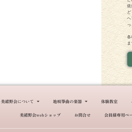
依
ど
ヘ
っ
各
ま
美緒野会について
地唄箏曲の楽器
体験教室
美緒野会webショップ
お問合せ
会員様専用ペ