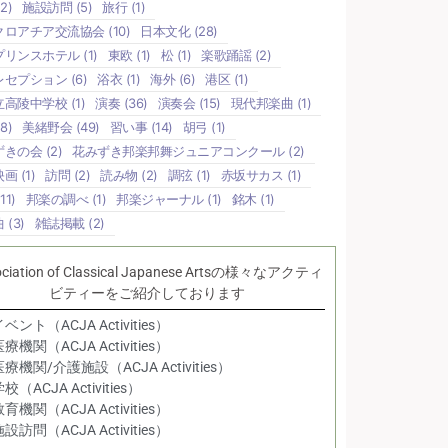
2)
施設訪問
(5)
旅行
(1)
クロアチア交流協会
(10)
日本文化
(28)
プリンスホテル
(1)
東欧
(1)
松
(1)
楽歌踊謡
(2)
レセプション
(6)
浴衣
(1)
海外
(6)
港区
(1)
立高陵中学校
(1)
演奏
(36)
演奏会
(15)
現代邦楽曲
(1)
8)
美緒野会
(49)
習い事
(14)
胡弓
(1)
ずきの会
(2)
花みずき邦楽邦舞ジュニアコンクール
(2)
映画
(1)
訪問
(2)
読み物
(2)
調弦
(1)
赤坂サカス
(1)
11)
邦楽の調べ
(1)
邦楽ジャーナル
(1)
銘木
(1)
曲
(3)
雑誌掲載
(2)
ociation of Classical Japanese Artsの様々なアクティ
ビティーをご紹介しております
ベント（ACJA Activities）
療機関（ACJA Activities）
療機関/介護施設（ACJA Activities）
校（ACJA Activities）
育機関（ACJA Activities）
設訪問（ACJA Activities）