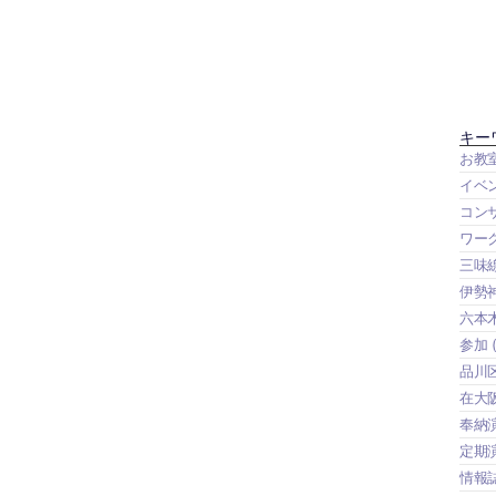
キー
お教
イベ
コン
ワー
三味
伊勢
六本
参加
(
品川
在大
奉納
定期
情報